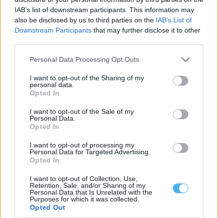
IAB’s list of downstream participants. This information may
also be disclosed by us to third parties on the
IAB’s List of
Downstream Participants
that may further disclose it to other
As estradas de Portalegre onde o mau tempo derrubou muros
vão ser intervencionadas
third parties.
O Município de Portalegre abriu um concurso público, com um
preço base de 103.593,89...
Personal Data Processing Opt Outs
6 Agosto, 2026 - 11:54
I want to opt-out of the Sharing of my
personal data.
Opted In
I want to opt-out of the Sale of my
Personal Data.
Opted In
I want to opt-out of processing my
Personal Data for Targeted Advertising.
Opted In
I want to opt-out of Collection, Use,
Retention, Sale, and/or Sharing of my
Personal Data that Is Unrelated with the
Purposes for which it was collected.
Opted Out
Portalegre lidera vendas rápidas de casas no Alentejo