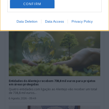
Portalegre foi o distrito do Alentejo com maior percentagem de
casas que saíram do...
CONFIRM
6 Agosto, 2026 - 09:58
Data Deletion
Data Access
Privacy Policy
Entidades do Alentejo recebem 738,8 mil euros para projetos
em áreas protegidas
Quatro entidades com ligação ao Alentejo vão receber um total
de 738,8 mil euros...
6 Agosto, 2026 - 09:49