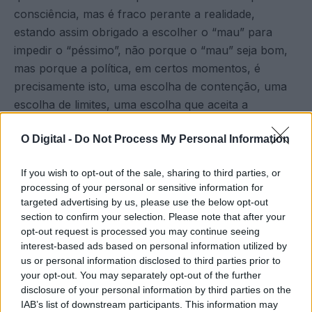
consciência, mas é fraco perante a realidade,
estando assim obrigado a escolher o “mau” para
impedir o “péssimo”, não porque o “mau” seja bom,
mas porque a política, em certos momentos, é
precisamente isto, uma escolha de contenção, uma
escolha de limites, uma escolha que aceita a
imperfeição para evitar a degradação.
O Digital -
Do Not Process My Personal Information
Tags
OPINIÃO
If you wish to opt-out of the sale, sharing to third parties, or
processing of your personal or sensitive information for
targeted advertising by us, please use the below opt-out
section to confirm your selection. Please note that after your
opt-out request is processed you may continue seeing
interest-based ads based on personal information utilized by
us or personal information disclosed to third parties prior to
your opt-out. You may separately opt-out of the further
disclosure of your personal information by third parties on the
IAB’s list of downstream participants. This information may