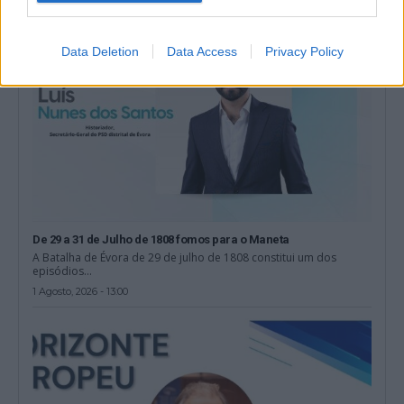
Data Deletion
Data Access
Privacy Policy
De 29 a 31 de Julho de 1808 fomos para o Maneta
A Batalha de Évora de 29 de julho de 1808 constitui um dos
episódios...
1 Agosto, 2026 - 13:00