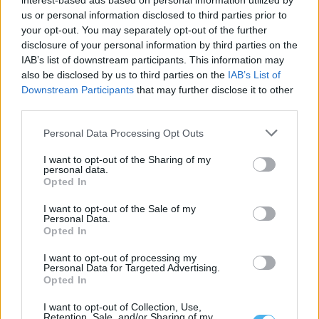
interest-based ads based on personal information utilized by
us or personal information disclosed to third parties prior to
your opt-out. You may separately opt-out of the further
disclosure of your personal information by third parties on the
IAB’s list of downstream participants. This information may
also be disclosed by us to third parties on the
IAB’s List of
Downstream Participants
that may further disclose it to other
third parties.
Personal Data Processing Opt Outs
I want to opt-out of the Sharing of my
personal data.
Opted In
Esta Odisseia é sobre Penélope e não sobre Helena
Ontem fui curioso ao cinema ver a “Odyssey” de Christopher
I want to opt-out of the Sale of my
Nolan, prevenido de que...
Personal Data.
22 Julho, 2026 - 14:00
Opted In
I want to opt-out of processing my
Personal Data for Targeted Advertising.
Opted In
I want to opt-out of Collection, Use,
Retention, Sale, and/or Sharing of my