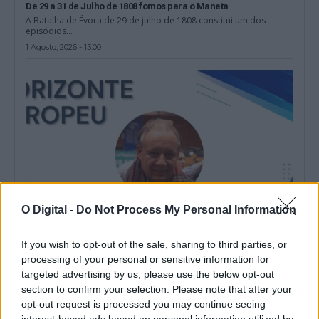
De 29 a 31 de Julho de 1808 fomos para o Maneta
A Batalha de Évora de 29 de julho de 1808 constitui um dos
episódios...
1 Agosto, 2026 - 13:00
O Digital -
Do Not Process My Personal Information
If you wish to opt-out of the sale, sharing to third parties, or
Estágios Blue Book: a tua oportunidade europeia
processing of your personal or sensitive information for
Os estágios são uma parte insubstituível do percurso de
targeted advertising by us, please use the below opt-out
formação e educação para o...
section to confirm your selection. Please note that after your
29 Julho, 2026 - 14:00
opt-out request is processed you may continue seeing