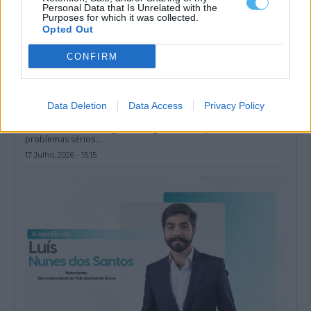
Personal Data that Is Unrelated with the
Purposes for which it was collected.
Opted Out
CONFIRM
Data Deletion
Data Access
Privacy Policy
Contra o imaginário da ruína
A AD de Luís Montenegro está a governar um país real, com
problemas sérios...
17 Julho, 2026 - 15:15