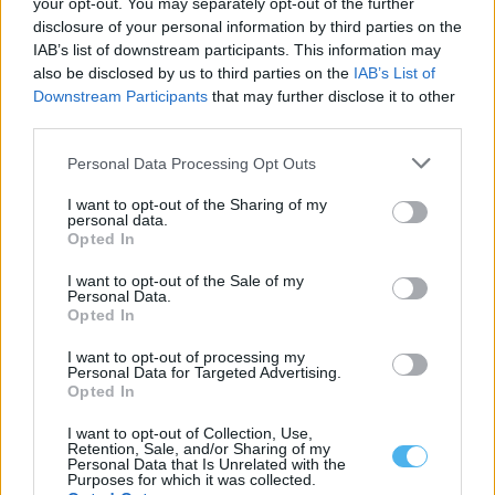
your opt-out. You may separately opt-out of the further
Luís Francisco anuncia pré-candidatura à presidência da
disclosure of your personal information by third parties on the
Associação de Futebol de Évora
IAB’s list of downstream participants. This information may
Luís Francisco Silva Fernandes anunciou a sua pré-candidatura à
also be disclosed by us to third parties on the
IAB’s List of
presidência da Associação de Futebol...
Downstream Participants
that may further disclose it to other
19 Junho, 2026 - 13:16
third parties.
Personal Data Processing Opt Outs
I want to opt-out of the Sharing of my
personal data.
Opted In
I want to opt-out of the Sale of my
Personal Data.
Opted In
I want to opt-out of processing my
Personal Data for Targeted Advertising.
Opted In
João Rego, natural de Ourique, brilha na conquista de Portugal
I want to opt-out of Collection, Use,
no Torneio Maurice Revello
Retention, Sale, and/or Sharing of my
João Rego, natural de Ourique, esteve em destaque na conquista
Personal Data that Is Unrelated with the
do Torneio Maurice Revello...
Purposes for which it was collected.