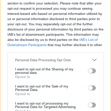
section to confirm your selection. Please note that after your
opt-out request is processed you may continue seeing
interest-based ads based on personal information utilized by
us or personal information disclosed to third parties prior to
your opt-out. You may separately opt-out of the further
disclosure of your personal information by third parties on the
IAB’s list of downstream participants. This information may
also be disclosed by us to third parties on the
IAB’s List of
Downstream Participants
that may further disclose it to other
third parties.
Festas do Povo de Campo Maior: Casa onde nasceu Rui Nabeiro
abre ao público pela primeira vez
A casa onde nasceu Rui Nabeiro vai abrir ao público pela
Personal Data Processing Opt Outs
primeira vez durante...
I want to opt-out of the Sharing of my
5 Agosto, 2026 - 14:30
personal data.
Opted In
I want to opt-out of the Sale of my
Personal Data.
Opted In
I want to opt-out of processing my
Personal Data for Targeted Advertising.