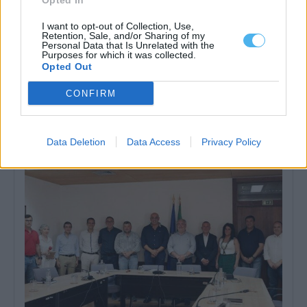
Opted In
I want to opt-out of Collection, Use,
Retention, Sale, and/or Sharing of my
Personal Data that Is Unrelated with the
Purposes for which it was collected.
Opted Out
Nova associação quer dar uma voz comum ao mármore
CONFIRM
alentejano
Um comunicado divulgado esta quarta-feira confirmou a criação
da ALMA — Alentejo de Mármore,...
5 Agosto, 2026 - 12:04
Data Deletion
Data Access
Privacy Policy