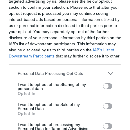
targeted advertising by us, please use the below opt-out
8 Agosto, 2026 - 16:08
section to confirm your selection. Please note that after your
opt-out request is processed you may continue seeing
interest-based ads based on personal information utilized by
us or personal information disclosed to third parties prior to
your opt-out. You may separately opt-out of the further
disclosure of your personal information by third parties on the
IAB’s list of downstream participants. This information may
also be disclosed by us to third parties on the
IAB’s List of
Downstream Participants
that may further disclose it to other
third parties.
Personal Data Processing Opt Outs
I want to opt-out of the Sharing of my
personal data.
Mora: Revestimento e pavimento estão a ser renovados no
Opted In
Centro Cultural de Cabeção
O Centro Cultural de Cabeção, no concelho de Mora, está a ser
I want to opt-out of the Sale of my
alvo de...
Personal Data.
8 Agosto, 2026 - 15:00
Opted In
I want to opt-out of processing my
Personal Data for Targeted Advertising.