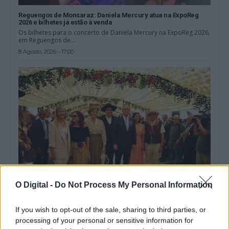
Reguengos de Monsaraz: Daniela Mercury atua na ExpoReg
2026 e bilhetes já estão à venda
Os bilhetes para o concerto de Daniela Mercury na ExpoReg 2026,
em Reguengos de...
8 Agosto, 2026 - 17:00
O Digital -
Do Not Process My Personal Information
Presidente da República entre flores de papel: As imagens da
visita às Festas do Povo de Campo Maior
If you wish to opt-out of the sale, sharing to third parties, or
O Presidente da República, António José Seguro, presidiu este
processing of your personal or sensitive information for
sábado, 8 de agosto, à...