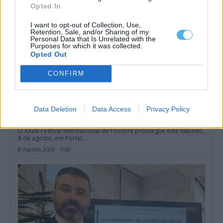
Opted In
I want to opt-out of Collection, Use,
Retention, Sale, and/or Sharing of my
Personal Data that Is Unrelated with the
Purposes for which it was collected.
Opted Out
CONFIRM
Data Deletion
Data Access
Privacy Policy
Festival Internacional de Folclore de Portel recebe Quénia,
Colômbia e Argentina
O XXVIII Festival Internacional de Folclore prossegue este sábado,
8 de agosto, em Portel,...
8 Agosto, 2026 - 11:00