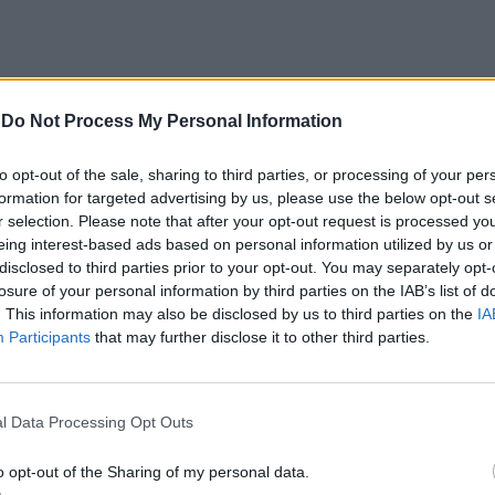
-
Do Not Process My Personal Information
Litoral
to opt-out of the sale, sharing to third parties, or processing of your per
localizados no Hospital Garcia de Orta, em Almada,
formation for targeted advertising by us, please use the below opt-out s
r selection. Please note that after your opt-out request is processed y
eing interest-based ads based on personal information utilized by us or
disclosed to third parties prior to your opt-out. You may separately opt-
gência de ginecologia e obstetrícia para a sua área
losure of your personal information by third parties on the IAB’s list of
 de Alcácer do Sal, Grândola, Santiago do Cacém e
. This information may also be disclosed by us to third parties on the
IA
Participants
that may further disclose it to other third parties.
ritórios passam a recorrer a unidades hospitalares
l Data Processing Opt Outs
sta especialidade.
o opt-out of the Sharing of my personal data.
is