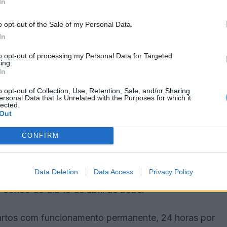
In
 dificuldade em garantir escalas estáveis nas
o opt-out of the Sale of my Personal Data.
omeadamente Almada-Seixal, Arco Ribeirinho e
In
to opt-out of processing my Personal Data for Targeted
ing.
In
e assegurar funcionamento contínuo, evitando
o opt-out of Collection, Use, Retention, Sale, and/or Sharing
ência.
ersonal Data that Is Unrelated with the Purposes for which it
lected.
Out
talares, com partilha de recursos humanos e
CONFIRM
Data Deletion
Data Access
Privacy Policy
 09h00 do dia 15 de abril de 2026.
artos com funcionamento permanente, 24 horas por