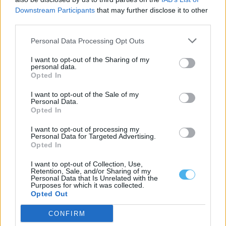
A comissão de utentes da linha ferroviária do Alentejo criticou
hoje as dificuldades na...
Downstream Participants
that may further disclose it to other
7 Agosto, 2026 - 19:56
third parties.
Personal Data Processing Opt Outs
I want to opt-out of the Sharing of my
personal data.
Opted In
I want to opt-out of the Sale of my
Personal Data.
Opted In
I want to opt-out of processing my
Personal Data for Targeted Advertising.
Opted In
I want to opt-out of Collection, Use,
Chega exige solução do Governo para eventual saída de
Retention, Sale, and/or Sharing of my
médicos do distrito de Beja
Personal Data that Is Unrelated with the
O deputado do Chega por Beja quer saber qual a solução do
Purposes for which it was collected.
Governo para,...
Opted Out
6 Agosto, 2026 - 12:02
CONFIRM