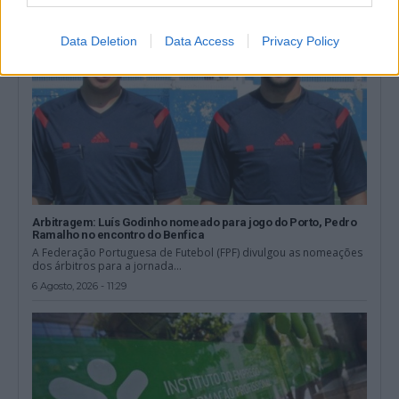
Data Deletion
Data Access
Privacy Policy
Arbitragem: Luís Godinho nomeado para jogo do Porto, Pedro
Ramalho no encontro do Benfica
A Federação Portuguesa de Futebol (FPF) divulgou as nomeações
dos árbitros para a jornada...
6 Agosto, 2026 - 11:29