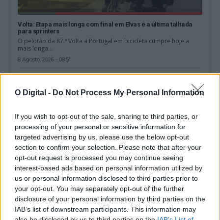
Volta: Etapa mais longa com final em Elvas é a última talhada
para sprinters
O pelotão da 87.ª Volta a Portugal em bicicleta cumpre hoje a
mais longa...
8 Agosto, 2026 - 08:51
O Digital -
Do Not Process My Personal Information
If you wish to opt-out of the sale, sharing to third parties, or
processing of your personal or sensitive information for
targeted advertising by us, please use the below opt-out
section to confirm your selection. Please note that after your
opt-out request is processed you may continue seeing
interest-based ads based on personal information utilized by
us or personal information disclosed to third parties prior to
your opt-out. You may separately opt-out of the further
disclosure of your personal information by third parties on the
Utentes alertam para problemas do serviço ferroviário na Linha
IAB’s list of downstream participants. This information may
do Alentejo
also be disclosed by us to third parties on the
IAB’s List of