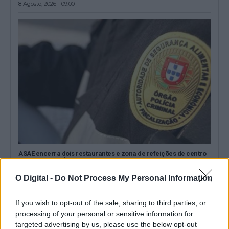
8 Agosto, 2026 - 09:00
ASAE encerra dois restaurantes e zona de refeições de centro
comercial em Évora
A Autoridade de Segurança Alimentar e Económica (ASAE)
O Digital -
Do Not Process My Personal Information
determinou a suspensão da atividade de...
8 Agosto, 2026 - 00:31
If you wish to opt-out of the sale, sharing to third parties, or
processing of your personal or sensitive information for
targeted advertising by us, please use the below opt-out