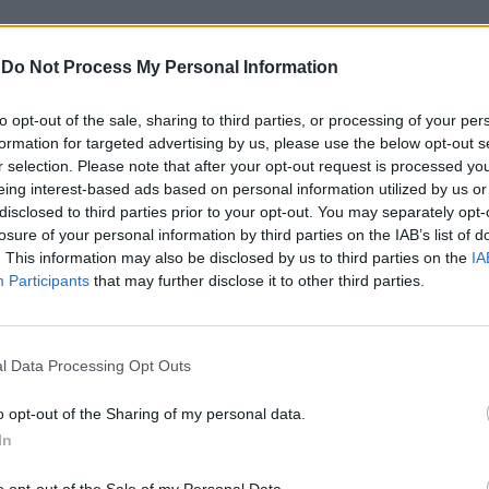
-
Do Not Process My Personal Information
to opt-out of the sale, sharing to third parties, or processing of your per
formation for targeted advertising by us, please use the below opt-out s
r selection. Please note that after your opt-out request is processed y
 aldeia
eing interest-based ads based on personal information utilized by us or
disclosed to third parties prior to your opt-out. You may separately opt-
losure of your personal information by third parties on the IAB’s list of
el pela definição do plano de pormenor e pelos
. This information may also be disclosed by us to third parties on the
IA
cios públicos e habitação, bem como os
Participants
that may further disclose it to other third parties.
stentável, refletindo a identidade local e
l Data Processing Opt Outs
munidade.
o opt-out of the Sharing of my personal data.
In
idisciplinar