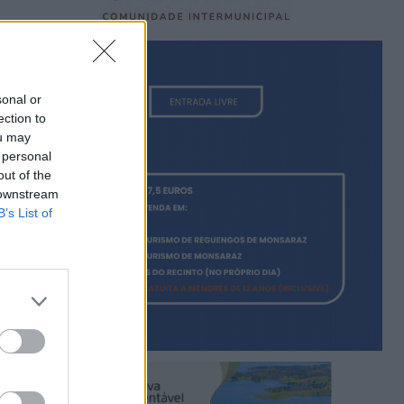
sonal or
ection to
ou may
 personal
out of the
 downstream
B’s List of