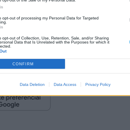
o opt-out of the Sale of my Personal Data.
inar da NRV, será responsável pelos projetos de
In
o Pisão. A empresa irá ainda colaborar no desenho
to opt-out of processing my Personal Data for Targeted
ing.
In
o opt-out of Collection, Use, Retention, Sale, and/or Sharing
cesso de reorganização territorial associado à
ersonal Data that Is Unrelated with the Purposes for which it
lected.
iação de uma nova área habitacional e de
Out
CONFIRM
Data Deletion
Data Access
Privacy Policy