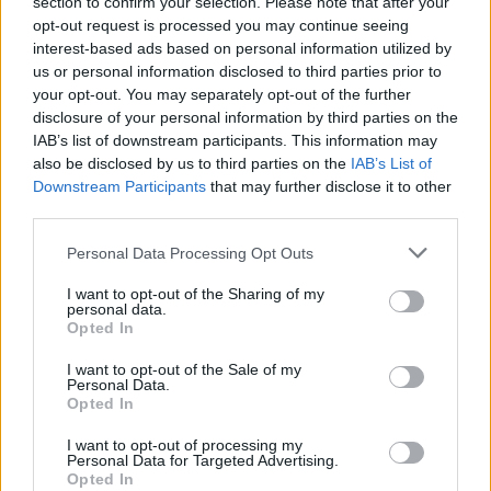
section to confirm your selection. Please note that after your
Um estabelecimento de restauração e bebidas situado na
opt-out request is processed you may continue seeing
localidade de Abela, no concelho de...
interest-based ads based on personal information utilized by
6 Agosto, 2026 - 16:42
us or personal information disclosed to third parties prior to
your opt-out. You may separately opt-out of the further
disclosure of your personal information by third parties on the
IAB’s list of downstream participants. This information may
also be disclosed by us to third parties on the
IAB’s List of
Downstream Participants
that may further disclose it to other
third parties.
Personal Data Processing Opt Outs
I want to opt-out of the Sharing of my
personal data.
Opted In
I want to opt-out of the Sale of my
O restaurante alentejano que acaba de receber uma distinção
Personal Data.
nacional
Opted In
O restaurante Flor D’Amendoeira – Wine & Flavour, localizado na
Quinta da Amendoeira, em...
I want to opt-out of processing my
Personal Data for Targeted Advertising.
6 Agosto, 2026 - 10:09
Opted In