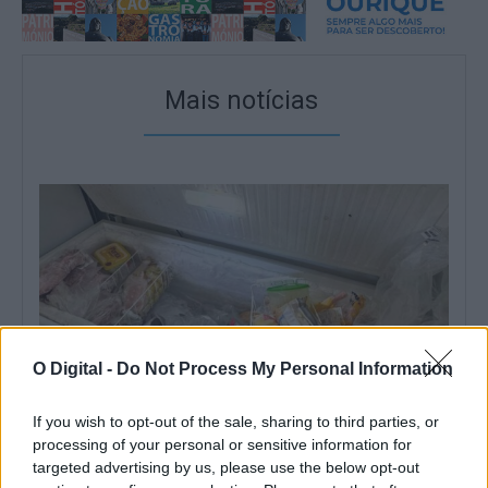
Mais notícias
O Digital -
Do Not Process My Personal Information
If you wish to opt-out of the sale, sharing to third parties, or
processing of your personal or sensitive information for
targeted advertising by us, please use the below opt-out
Fiscalização da GNR termina com encerramento de
restaurante em Abela (Santiago do cacém)