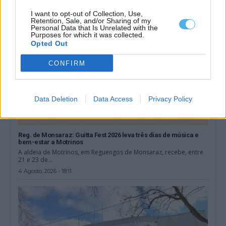
I want to opt-out of Collection, Use,
Retention, Sale, and/or Sharing of my
Personal Data that Is Unrelated with the
Purposes for which it was collected.
Opted Out
CONFIRM
Data Deletion
Data Access
Privacy Policy
Reg. de Monsaraz: Guitta Fest 2026 leva três dias de música e
bem-estar a Motrinos
A aldeia de Motrinos, em Reguengos de Monsaraz, recebe, entre
21 e 23 de...
4 Agosto, 2026 - 18:11