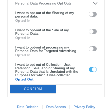
Personal Data Processing Opt Outs
I want to opt-out of the Sharing of my
personal data.
Videovigilância em Mourão dá novo passo: Processo aguarda
Opted In
agora parecer da CNPD e autarquia prepara contratação
O processo de instalação do sistema de videovigilância em
I want to opt-out of the Sale of my
Mourão aguarda agora o parecer...
Personal Data.
7 Agosto, 2026 - 18:30
Opted In
I want to opt-out of processing my
Personal Data for Targeted Advertising.
Opted In
I want to opt-out of Collection, Use,
Retention, Sale, and/or Sharing of my
Personal Data that Is Unrelated with the
Purposes for which it was collected.
Opted Out
CONFIRM
Data Deletion
Data Access
Privacy Policy
Mora: Vinhos de talha de Cabeção conquistam