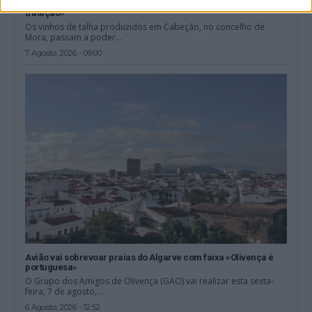
reconhecimento que «pode ser essencial para preservar esta
tradição»
Os vinhos de talha produzidos em Cabeção, no concelho de
Mora, passam a poder...
7 Agosto, 2026 - 09:00
Avião vai sobrevoar praias do Algarve com faixa «Olivença é
portuguesa»
O Grupo dos Amigos de Olivença (GAO) vai realizar esta sexta-
feira, 7 de agosto,...
6 Agosto, 2026 - 12:52