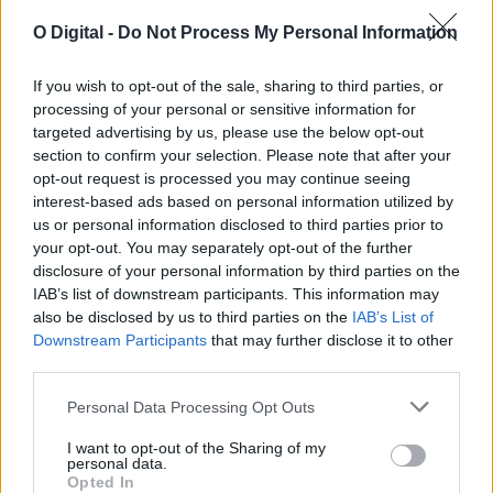
O Digital -
Do Not Process My Personal Information
Não são poeiras do deserto: fumo dos incêndios em Espanha
chega ao Alentejo
O céu com aspeto esbranquiçado observado esta segunda-feira
If you wish to opt-out of the sale, sharing to third parties, or
em vários pontos do Alentejo não...
processing of your personal or sensitive information for
27 Julho, 2026 - 16:58
targeted advertising by us, please use the below opt-out
section to confirm your selection. Please note that after your
opt-out request is processed you may continue seeing
interest-based ads based on personal information utilized by
us or personal information disclosed to third parties prior to
your opt-out. You may separately opt-out of the further
disclosure of your personal information by third parties on the
IAB’s list of downstream participants. This information may
also be disclosed by us to third parties on the
IAB’s List of
Downstream Participants
that may further disclose it to other
third parties.
Personal Data Processing Opt Outs
I want to opt-out of the Sharing of my
“Nisa em Festa” até domingo
personal data.
Quinta do Bill, Pedro Abrunhosa, D.A.M.A, Bárbara Bandeira e
Opted In
Nininho Vaz Maia, são alguns...