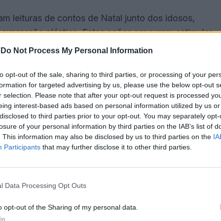
zam leituras de contos de Natal junto dos idosos,
xpressão plástica. Estas ações procuram estimular
os participantes.
-
Do Not Process My Personal Information
 que as atividades são realizadas em grupo,
to opt-out of the sale, sharing to third parties, or processing of your per
formation for targeted advertising by us, please use the below opt-out s
nto de laços afetivos entre os residentes. O
r selection. Please note that after your opt-out request is processed y
eforcem o sentido de comunidade e possibilitem aos
eing interest-based ads based on personal information utilized by us or
poca natalícia
disclosed to third parties prior to your opt-out. You may separately opt-
losure of your personal information by third parties on the IAB’s list of
. This information may also be disclosed by us to third parties on the
IA
Participants
that may further disclose it to other third parties.
l Data Processing Opt Outs
o opt-out of the Sharing of my personal data.
In