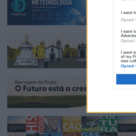
I want t
Opted 
I want 
Advertis
Opted 
I want t
of my P
was col
Opted 