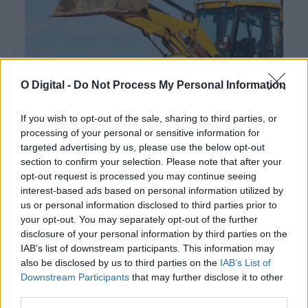
O Digital -
Do Not Process My Personal Information
If you wish to opt-out of the sale, sharing to third parties, or
processing of your personal or sensitive information for
Câmara de Redondo lança concurso de 712 mil euros para
targeted advertising by us, please use the below opt-out
requalificar Bairro António Festas
section to confirm your selection. Please note that after your
A Câmara Municipal de Redondo lançou o concurso público para
a primeira fase da...
opt-out request is processed you may continue seeing
4 Agosto, 2026 - 17:13
interest-based ads based on personal information utilized by
us or personal information disclosed to third parties prior to
your opt-out. You may separately opt-out of the further
disclosure of your personal information by third parties on the
IAB’s list of downstream participants. This information may
also be disclosed by us to third parties on the
IAB’s List of
Downstream Participants
that may further disclose it to other
third parties.