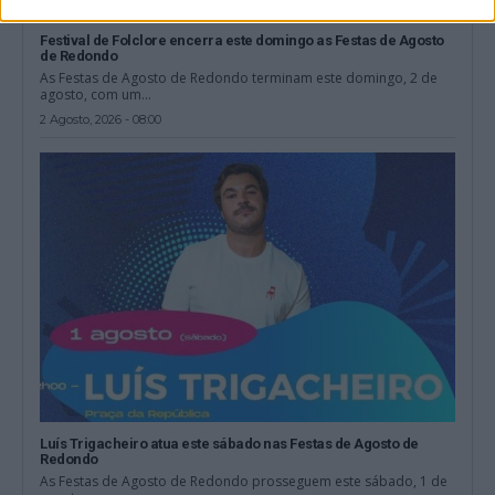
Festival de Folclore encerra este domingo as Festas de Agosto
de Redondo
As Festas de Agosto de Redondo terminam este domingo, 2 de
agosto, com um...
2 Agosto, 2026 - 08:00
Luís Trigacheiro atua este sábado nas Festas de Agosto de
Redondo
As Festas de Agosto de Redondo prosseguem este sábado, 1 de