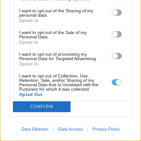
I want to opt-out of the Sharing of my
personal data.
Opted In
Câmara de Mourão atribui 2.500 euros a dois grupos corais da
Granja
I want to opt-out of the Sale of my
A Câmara Municipal de Mourão assinou dois protocolos de
Personal Data.
colaboração com grupos corais da...
Opted In
25 Julho, 2026 - 12:00
I want to opt-out of processing my
Personal Data for Targeted Advertising.
Opted In
I want to opt-out of Collection, Use,
Retention, Sale, and/or Sharing of my
Personal Data that Is Unrelated with the
Purposes for which it was collected.
Opted Out
CONFIRM
Data Deletion
Data Access
Privacy Policy
Conselho Municipal de Educação é instalado em Mourão e