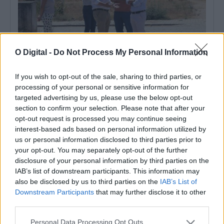
O Digital -
Do Not Process My Personal Information
If you wish to opt-out of the sale, sharing to third parties, or
Câmara de Mourão e EDIA avançam com calcetamento de rua
processing of your personal or sensitive information for
na Aldeia da Luz, inacabada há 26 anos
targeted advertising by us, please use the below opt-out
A Câmara de Mourão e a Empresa de Desenvolvimento e
Infraestruturas do Alqueva (EDIA)...
section to confirm your selection. Please note that after your
28 Julho, 2026 - 20:30
opt-out request is processed you may continue seeing
interest-based ads based on personal information utilized by
us or personal information disclosed to third parties prior to
your opt-out. You may separately opt-out of the further
disclosure of your personal information by third parties on the
IAB’s list of downstream participants. This information may
also be disclosed by us to third parties on the
IAB’s List of
Downstream Participants
that may further disclose it to other
third parties.
Personal Data Processing Opt Outs