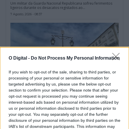
Um militar da Guarda Nacional Republicana sofreu ferimentos
ligeiros durante os desacatos registados ao...
7 Agosto, 2026 - 08:37
O Digital -
Do Not Process My Personal Information
If you wish to opt-out of the sale, sharing to third parties, or
processing of your personal or sensitive information for
targeted advertising by us, please use the below opt-out
section to confirm your selection. Please note that after your
opt-out request is processed you may continue seeing
Instituto Cultural de Évora promove fichas pedagógicas
interest-based ads based on personal information utilized by
gratuitas sobre património e natureza
us or personal information disclosed to third parties prior to
O Instituto Cultural de Évora (ICÉ) e o Repositório Pedagógico
promovem o Ciclo de...
your opt-out. You may separately opt-out of the further
6 Agosto, 2026 - 12:15
disclosure of your personal information by third parties on the
IAB’s list of downstream participants. This information may