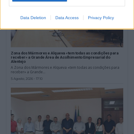
Data Deletion
Data Access
Privacy Policy
Zona dos Mármores e Alqueva «tem todas as condições para
receber» a Grande Área de Acolhimento Empresarial do
Alentejo
A Zona dos Mármores e Alqueva «tem todas as condições para
receber» a Grande...
5 Agosto, 2026 - 17:10