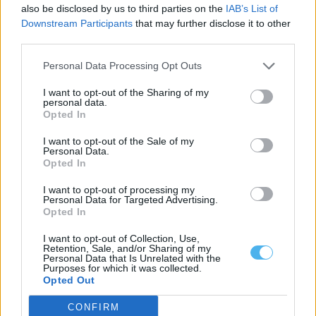
also be disclosed by us to third parties on the
IAB’s List of
Downstream Participants
that may further disclose it to other
third parties.
Personal Data Processing Opt Outs
I want to opt-out of the Sharing of my
personal data.
Opted In
I want to opt-out of the Sale of my
Personal Data.
Opted In
Estremoz recebe exposição Student Prize 2026 com 30 jovens
I want to opt-out of processing my
artistas
Personal Data for Targeted Advertising.
A Howard’s Folly, em Estremoz, recebe a exposição Student Prize
Opted In
2026 da Sovereign Art...
5 Agosto, 2026 - 19:00
I want to opt-out of Collection, Use,
Retention, Sale, and/or Sharing of my
Personal Data that Is Unrelated with the
Purposes for which it was collected.
Opted Out
CONFIRM