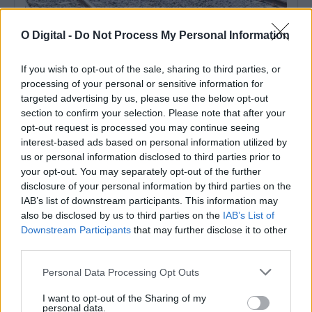
O Digital -
Do Not Process My Personal Information
If you wish to opt-out of the sale, sharing to third parties, or
processing of your personal or sensitive information for
targeted advertising by us, please use the below opt-out
section to confirm your selection. Please note that after your
opt-out request is processed you may continue seeing
interest-based ads based on personal information utilized by
us or personal information disclosed to third parties prior to
Utentes alertam para problemas do serviço ferroviário na Linha
your opt-out. You may separately opt-out of the further
do Alentejo
disclosure of your personal information by third parties on the
A comissão de utentes da linha ferroviária do Alentejo criticou
hoje as dificuldades na...
IAB’s list of downstream participants. This information may
7 Agosto, 2026 - 19:56
also be disclosed by us to third parties on the
IAB’s List of
Downstream Participants
that may further disclose it to other
third parties.
Personal Data Processing Opt Outs
I want to opt-out of the Sharing of my
personal data.