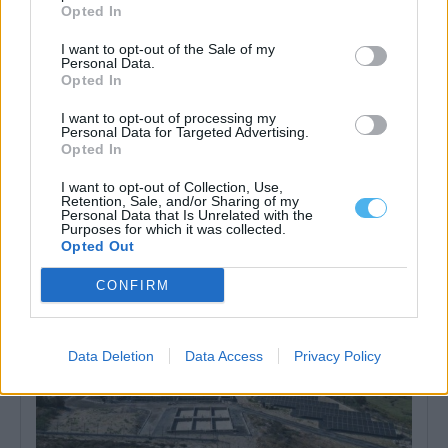
Opted In
I want to opt-out of the Sale of my
Personal Data.
Opted In
I want to opt-out of processing my
Personal Data for Targeted Advertising.
Opted In
Ourique: IP lança concurso de 600m€ para reabilitar a Estação
da Funcheira
A Infraestruturas de Portugal (IP) lançou um concurso público
I want to opt-out of Collection, Use,
Retention, Sale, and/or Sharing of my
para a reabilitação da Estação...
Personal Data that Is Unrelated with the
7 Agosto, 2026 - 19:30
Purposes for which it was collected.
Opted Out
CONFIRM
Data Deletion
Data Access
Privacy Policy