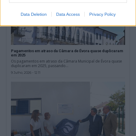
Data Deletion
Data Access
Privacy Policy
Pagamentos em atraso da Câmara de Évora quase duplicaram
em 2025
Os pagamentos em atraso da Câmara Municipal de Évora quase
duplicaram em 2025, passando...
9 Julho, 2026 - 12:11