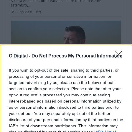
A Feira Anual de Cuba realiza-se entre os dias 3 e 7 de
setembro,...
28 Julho, 2026 - 16:30
O Digital -
Do Not Process My Personal Information
If you wish to opt-out of the sale, sharing to third parties, or
processing of your personal or sensitive information for
targeted advertising by us, please use the below opt-out
section to confirm your selection. Please note that after your
opt-out request is processed you may continue seeing
Estratégia TERRA+: AMCAL quer transformar cinco concelhos
interest-based ads based on personal information utilized by
em «território-piloto» para gestão de resíduos
us or personal information disclosed to third parties prior to
A Associação de Municípios do Alentejo Central (AMCAL) quer
transformar os concelhos de Alvito,...
your opt-out. You may separately opt-out of the further
disclosure of your personal information by third parties on the
28 Julho, 2026 - 16:00
IAB’s list of downstream participants. This information may
also be disclosed by us to third parties on the
IAB’s List of