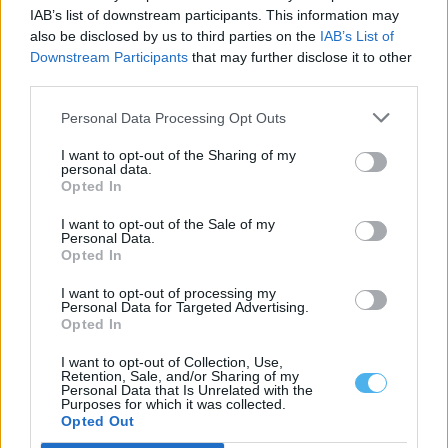
categoria «Sustainable Food Destination...
IAB’s list of downstream participants. This information may
5 Agosto, 2026 - 17:30
also be disclosed by us to third parties on the
IAB’s List of
Downstream Participants
that may further disclose it to other
third parties.
Personal Data Processing Opt Outs
I want to opt-out of the Sharing of my
personal data.
Opted In
I want to opt-out of the Sale of my
Personal Data.
Opted In
I want to opt-out of processing my
Personal Data for Targeted Advertising.
Festas do Povo de Campo Maior: Casa onde nasceu Rui Nabeiro
Opted In
abre ao público pela primeira vez
A casa onde nasceu Rui Nabeiro vai abrir ao público pela
I want to opt-out of Collection, Use,
primeira vez durante...
Retention, Sale, and/or Sharing of my
Personal Data that Is Unrelated with the
5 Agosto, 2026 - 14:30
Purposes for which it was collected.
Opted Out