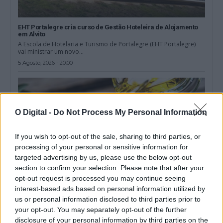
EHT Portalegre cria curso de Gestão Hoteleira de Alojamento
em Alvito
A Escola de Hotelaria e Turismo de Portalegre (EHT Portalegre)
vai ministrar um novo...
5 Agosto, 2026 - 20:00
O Digital -
Do Not Process My Personal Information
If you wish to opt-out of the sale, sharing to third parties, or
processing of your personal or sensitive information for
targeted advertising by us, please use the below opt-out
section to confirm your selection. Please note that after your
opt-out request is processed you may continue seeing
interest-based ads based on personal information utilized by
us or personal information disclosed to third parties prior to
Alentejo é finalista dos Olive Travel & Taste Awards
your opt-out. You may separately opt-out of the further
O Alentejo foi selecionado como um dos quatro finalistas da
disclosure of your personal information by third parties on the