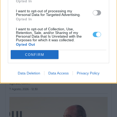
Opted In
I want to opt-out of processing my
Personal Data for Targeted Advertising.
Opted In
I want to opt-out of Collection, Use,
Retention, Sale, and/or Sharing of my
Personal Data that Is Unrelated with the
Purposes for which it was collected.
Opted Out
CONFIRM
Festas do Povo de Campo Maior arrancam este sábado com
Data Deletion
Data Access
Privacy Policy
presença do Presidente da República
As Festas do Povo de Campo Maior começam este sábado, 8 de
agosto, com...
7 Agosto, 2026 - 12:30