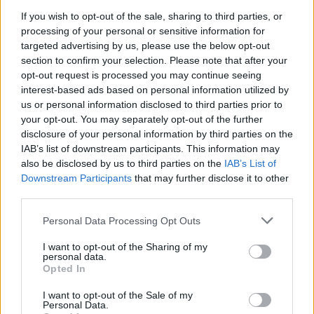
Festas do Povo de Campo Maior arrancam no sábado e
esperam mais de 400 mil visitantes
If you wish to opt-out of the sale, sharing to third parties, or
Cerca de 400 mil pessoas são esperadas nas Festas do Povo de
processing of your personal or sensitive information for
Campo Maior,...
targeted advertising by us, please use the below opt-out
7 Agosto, 2026 - 17:30
section to confirm your selection. Please note that after your
opt-out request is processed you may continue seeing
interest-based ads based on personal information utilized by
us or personal information disclosed to third parties prior to
your opt-out. You may separately opt-out of the further
disclosure of your personal information by third parties on the
IAB’s list of downstream participants. This information may
also be disclosed by us to third parties on the
IAB’s List of
Downstream Participants
that may further disclose it to other
third parties.
Personal Data Processing Opt Outs
I want to opt-out of the Sharing of my
personal data.
Festas do Povo 2026: GNR reforça segurança em Campo Maior
Opted In
O Comando Territorial de Portalegre da GNR está a executar uma
operação de segurança...
I want to opt-out of the Sale of my
7 Agosto, 2026 - 17:21
Personal Data.