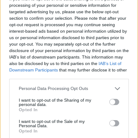
5 Agosto, 2026 - 11:57
processing of your personal or sensitive information for
targeted advertising by us, please use the below opt-out
section to confirm your selection. Please note that after your
opt-out request is processed you may continue seeing
interest-based ads based on personal information utilized by
us or personal information disclosed to third parties prior to
your opt-out. You may separately opt-out of the further
disclosure of your personal information by third parties on the
IAB’s list of downstream participants. This information may
also be disclosed by us to third parties on the
IAB’s List of
Downstream Participants
that may further disclose it to other
third parties.
Personal Data Processing Opt Outs
Borba: Festas do Senhor Jesus dos Aflitos começam na
segunda-feira
I want to opt-out of the Sharing of my
As festas do Senhor Jesus dos Aflitos, em Borba, no distrito de
personal data.
Évora, começam...
Opted In
4 Agosto, 2026 - 13:00
I want to opt-out of the Sale of my
Personal Data.
Opted In