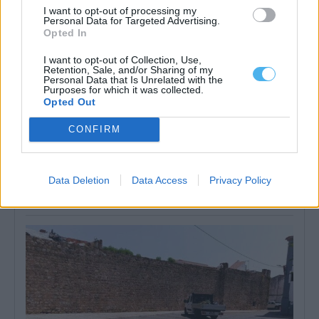
I want to opt-out of processing my
Personal Data for Targeted Advertising.
Opted In
I want to opt-out of Collection, Use,
Retention, Sale, and/or Sharing of my
Personal Data that Is Unrelated with the
Purposes for which it was collected.
Opted Out
CONFIRM
Borba reforça percurso do Caminho de Santiago com novo
painel interpretativo para peregrinos
O percurso do Caminho de Santiago em Borba passou a dispor
Data Deletion
Data Access
Privacy Policy
de um novo...
31 Julho, 2026 - 13:27