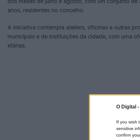
dos meses de julho e agosto, com um conjunto de a
anos, residentes no concelho.
A iniciativa contempla ateliers, oficinas e outras 
municipais e de instituições da cidade, com uma of
etárias.
O Digital 
If you wish 
sensitive in
confirm you