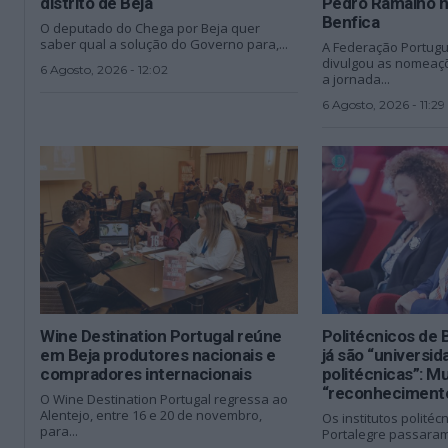
distrito de Beja
Pedro Ramalho n
Benfica
O deputado do Chega por Beja quer
saber qual a solução do Governo para,...
A Federação Portugu
divulgou as nomeaçõ
6 Agosto, 2026 - 12:02
a jornada...
6 Agosto, 2026 - 11:29
Wine Destination Portugal reúne
Politécnicos de 
em Beja produtores nacionais e
já são “universi
compradores internacionais
politécnicas”: M
“reconhecimento
O Wine Destination Portugal regressa ao
Alentejo, entre 16 e 20 de novembro,
Os institutos politéc
para...
Portalegre passaram,