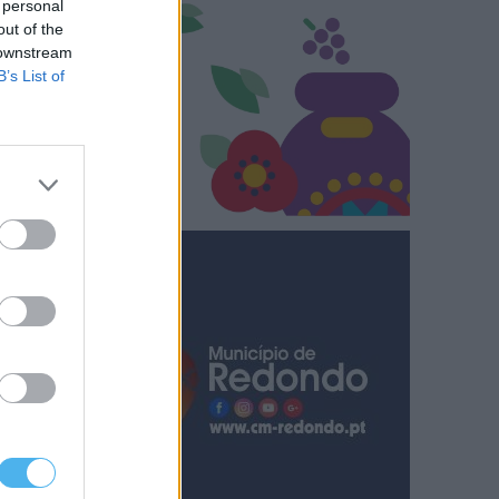
 personal
out of the
 downstream
B’s List of