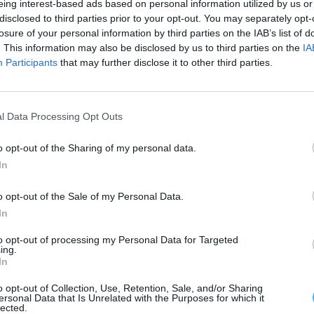
eing interest-based ads based on personal information utilized by us or
tre 7 de julho e 1 de agosto. O calendário de
disclosed to third parties prior to your opt-out. You may separately opt-
losure of your personal information by third parties on the IAB’s list of
. This information may also be disclosed by us to third parties on the
IA
Participants
that may further disclose it to other third parties.
rma online
https://cmbeja.esport.com.pt
, devendo os
indicados para registo, seleção de atividades e
 válidas após confirmação do respetivo
l Data Processing Opt Outs
o opt-out of the Sharing of my personal data.
par os tempos livres das crianças com propostas de
In
convívio e a socialização entre os participantes.
o opt-out of the Sale of my Personal Data.
In
to opt-out of processing my Personal Data for Targeted
ing.
In
o opt-out of Collection, Use, Retention, Sale, and/or Sharing
ersonal Data that Is Unrelated with the Purposes for which it
lected.