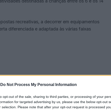
tividades destinadas a crianças entre os 6 e os 14
propostas recreativas, a decorrer em equipamentos
erta diferenciada e adaptada às várias faixas
-
Do Not Process My Personal Information
to opt-out of the sale, sharing to third parties, or processing of your per
formation for targeted advertising by us, please use the below opt-out s
r selection. Please note that after your opt-out request is processed y