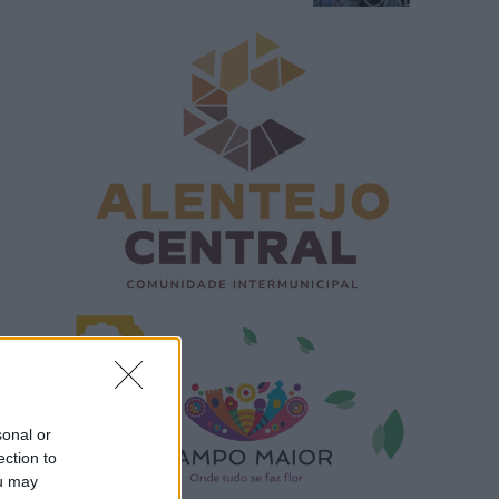
sonal or
ection to
ou may