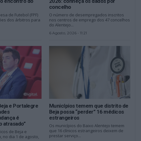
o encontro do
2026: conheça os dados por
concelho
esa de Futebol (FPF)
O número de desempregados inscritos
es dos árbitros para
nos centros de emprego dos 47 concelhos
do Alentejo...
6 Agosto, 2026 - 11:21
Beja e Portalegre
Municípios temem que distrito de
dades
Beja possa “perder” 16 médicos
udança é
estrangeiros
 atrasado”
Os municípios do Baixo Alentejo temem
que 16 clínicos estrangeiros deixem de
nicos de Beja e
prestar serviço...
 no dia 1 de agosto,