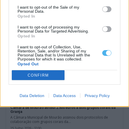
Câmara de Mourão e EDIA avançam com calcetamento de rua
na Aldeia da Luz, inacabada há 26 anos
I want to opt-out of the Sale of my
Personal Data.
A Câmara de Mourão e a Empresa de Desenvolvimento e
Opted In
Infraestruturas do Alqueva (EDIA)...
28 Julho, 2026 - 20:30
I want to opt-out of processing my
Personal Data for Targeted Advertising.
Opted In
I want to opt-out of Collection, Use,
Retention, Sale, and/or Sharing of my
Personal Data that Is Unrelated with the
Purposes for which it was collected.
Opted Out
CONFIRM
Data Deletion
Data Access
Privacy Policy
Câmara de Mourão atribui 2.500 euros a dois grupos corais da
Granja
A Câmara Municipal de Mourão assinou dois protocolos de
colaboração com grupos corais da...
25 Julho, 2026 - 12:00