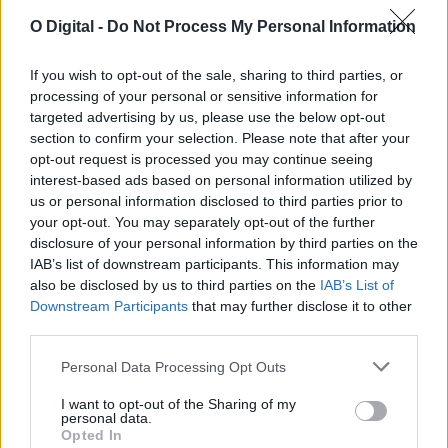
O Digital -
Do Not Process My Personal Information
If you wish to opt-out of the sale, sharing to third parties, or
Noites do Jardim 2026 levam espetáculos a Mourão, Luz e
processing of your personal or sensitive information for
Granja
targeted advertising by us, please use the below opt-out
As Noites do Jardim regressam em agosto ao concelho de
section to confirm your selection. Please note that after your
Mourão, com quatro espetáculos...
opt-out request is processed you may continue seeing
6 Agosto, 2026 - 14:24
interest-based ads based on personal information utilized by
us or personal information disclosed to third parties prior to
your opt-out. You may separately opt-out of the further
disclosure of your personal information by third parties on the
IAB’s list of downstream participants. This information may
also be disclosed by us to third parties on the
IAB’s List of
Downstream Participants
that may further disclose it to other
third parties.
Personal Data Processing Opt Outs
I want to opt-out of the Sharing of my
personal data.
Opted In