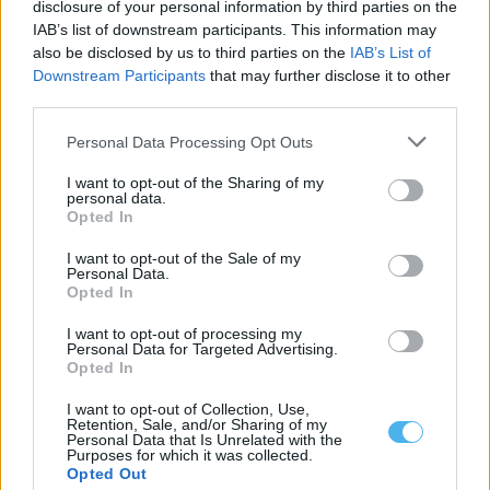
disclosure of your personal information by third parties on the
O projeto Radar Social identificou 363 situações de
IAB’s list of downstream participants. This information may
vulnerabilidade no concelho de Ourique entre...
also be disclosed by us to third parties on the
IAB’s List of
27 Julho, 2026 - 10:49
Downstream Participants
that may further disclose it to other
third parties.
Personal Data Processing Opt Outs
I want to opt-out of the Sharing of my
personal data.
Opted In
I want to opt-out of the Sale of my
Personal Data.
Opted In
I want to opt-out of processing my
Personal Data for Targeted Advertising.
Opted In
Câmara de Mourão atribui 2.500 euros a dois grupos corais da
Granja
I want to opt-out of Collection, Use,
A Câmara Municipal de Mourão assinou dois protocolos de
Retention, Sale, and/or Sharing of my
colaboração com grupos corais da...
Personal Data that Is Unrelated with the
Purposes for which it was collected.
25 Julho, 2026 - 12:00
Opted Out