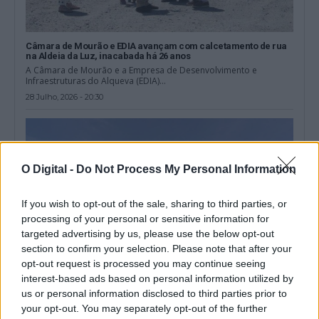
Câmara de Mourão e EDIA avançam com calcetamento de rua
na Aldeia da Luz, inacabada há 26 anos
A Câmara de Mourão e a Empresa de Desenvolvimento e
Infraestruturas do Alqueva (EDIA)...
28 Julho, 2026 - 20:30
O Digital -
Do Not Process My Personal Information
If you wish to opt-out of the sale, sharing to third parties, or
processing of your personal or sensitive information for
targeted advertising by us, please use the below opt-out
section to confirm your selection. Please note that after your
opt-out request is processed you may continue seeing
interest-based ads based on personal information utilized by
us or personal information disclosed to third parties prior to
Radar Social identificou 363 situações de vulnerabilidade em
your opt-out. You may separately opt-out of the further
Ourique