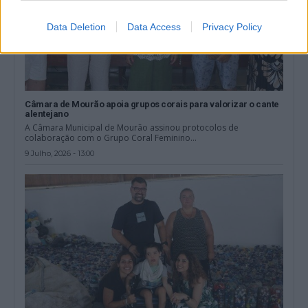
Data Deletion
Data Access
Privacy Policy
Câmara de Mourão apoia grupos corais para valorizar o cante
alentejano
A Câmara Municipal de Mourão assinou protocolos de
colaboração com o Grupo Coral Feminino...
9 Julho, 2026 - 13:00