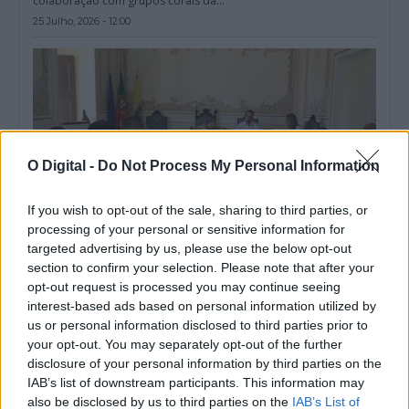
colaboração com grupos corais da...
25 Julho, 2026 - 12:00
O Digital -
Do Not Process My Personal Information
If you wish to opt-out of the sale, sharing to third parties, or
processing of your personal or sensitive information for
targeted advertising by us, please use the below opt-out
section to confirm your selection. Please note that after your
opt-out request is processed you may continue seeing
Conselho Municipal de Educação é instalado em Mourão e
acompanha investimentos na educação
interest-based ads based on personal information utilized by
O Conselho Municipal de Educação de Mourão foi instalado no
us or personal information disclosed to third parties prior to
dia 16 de julho,...
your opt-out. You may separately opt-out of the further
20 Julho, 2026 - 07:00
disclosure of your personal information by third parties on the
IAB’s list of downstream participants. This information may
also be disclosed by us to third parties on the
IAB’s List of