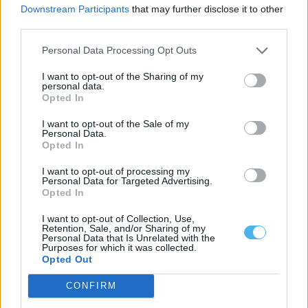
Downstream Participants
that may further disclose it to other
third parties.
Personal Data Processing Opt Outs
I want to opt-out of the Sharing of my
personal data.
Opted In
I want to opt-out of the Sale of my
Personal Data.
Opted In
Câmara de Mourão atribui apoio de 1.250 euros ao Grupo Coral
I want to opt-out of processing my
Granjarte
Personal Data for Targeted Advertising.
O Município de Mourão assinou um protocolo de colaboração
Opted In
com o Grupo Coral Feminino...
14 Julho, 2026 - 12:56
I want to opt-out of Collection, Use,
Retention, Sale, and/or Sharing of my
Personal Data that Is Unrelated with the
Purposes for which it was collected.
Opted Out
CONFIRM