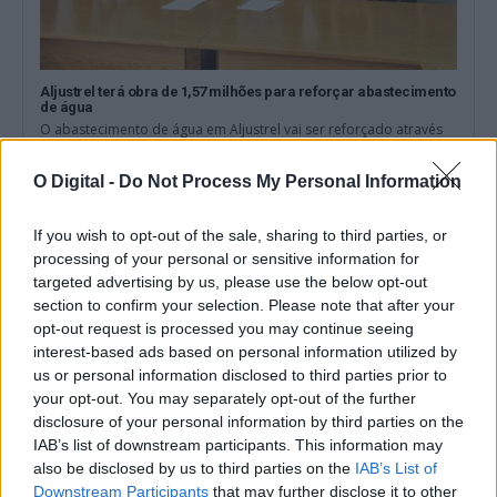
Aljustrel terá obra de 1,57 milhões para reforçar abastecimento
de água
O abastecimento de água em Aljustrel vai ser reforçado através
de uma empreitada avaliada...
6 Agosto, 2026 - 14:32
O Digital -
Do Not Process My Personal Information
If you wish to opt-out of the sale, sharing to third parties, or
processing of your personal or sensitive information for
targeted advertising by us, please use the below opt-out
section to confirm your selection. Please note that after your
opt-out request is processed you may continue seeing
interest-based ads based on personal information utilized by
us or personal information disclosed to third parties prior to
your opt-out. You may separately opt-out of the further
disclosure of your personal information by third parties on the
IAB’s list of downstream participants. This information may
also be disclosed by us to third parties on the
IAB’s List of
Downstream Participants
that may further disclose it to other
Noites do Jardim 2026 levam espetáculos a Mourão, Luz e