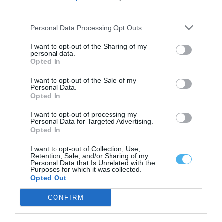
Granja
third parties.
As Noites do Jardim regressam em agosto ao concelho de
Mourão, com quatro espetáculos...
Personal Data Processing Opt Outs
6 Agosto, 2026 - 14:24
I want to opt-out of the Sharing of my
personal data.
Opted In
I want to opt-out of the Sale of my
Personal Data.
Opted In
I want to opt-out of processing my
Personal Data for Targeted Advertising.
Opted In
I want to opt-out of Collection, Use,
Retention, Sale, and/or Sharing of my
Personal Data that Is Unrelated with the
Purposes for which it was collected.
Opted Out
Grândola: Rua de Azinheira dos Barros vai ser repavimentada e
ganhar novos passeios
O Município de Grândola abriu um concurso público, com um
CONFIRM
preço base de 145.538,58...
6 Agosto, 2026 - 14:18