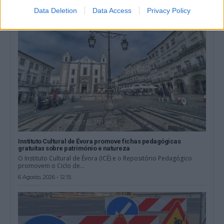
Data Deletion
Data Access
Privacy Policy
Instituto Cultural de Évora promove fichas pedagógicas
gratuitas sobre património e natureza
O Instituto Cultural de Évora (ICÉ) e o Repositório Pedagógico
promovem o Ciclo de...
6 Agosto, 2026 - 12:15