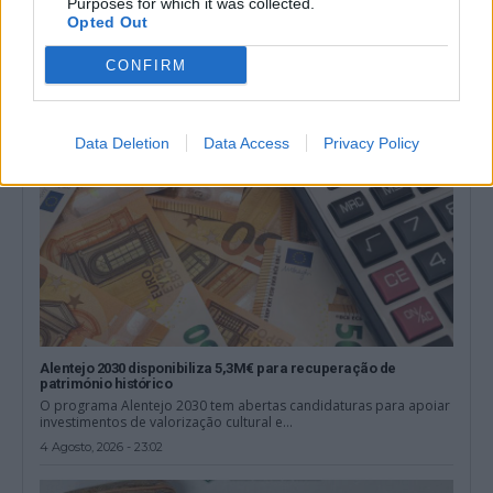
O Instituto Cultural de Évora (ICÉ) e o Repositório Pedagógico
Purposes for which it was collected.
promovem o Ciclo de...
Opted Out
6 Agosto, 2026 - 12:15
CONFIRM
Data Deletion
Data Access
Privacy Policy
Alentejo 2030 disponibiliza 5,3M€ para recuperação de
património histórico
O programa Alentejo 2030 tem abertas candidaturas para apoiar
investimentos de valorização cultural e...
4 Agosto, 2026 - 23:02