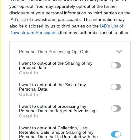
your opt-out. You may separately opt-out of the further
disclosure of your personal information by third parties on the
Noites do Jardim 2026 levam espetáculos a Mourão, Luz e
IAB’s list of downstream participants. This information may
Granja
also be disclosed by us to third parties on the
IAB’s List of
As Noites do Jardim regressam em agosto ao concelho de
Mourão, com quatro espetáculos...
Downstream Participants
that may further disclose it to other
6 Agosto, 2026 - 14:24
third parties.
Personal Data Processing Opt Outs
I want to opt-out of the Sharing of my
personal data.
Opted In
I want to opt-out of the Sale of my
Personal Data.
Opted In
I want to opt-out of processing my
Personal Data for Targeted Advertising.
Opted In
I want to opt-out of Collection, Use,
Instituto Cultural de Évora promove fichas pedagógicas
Retention, Sale, and/or Sharing of my
gratuitas sobre património e natureza
Personal Data that Is Unrelated with the