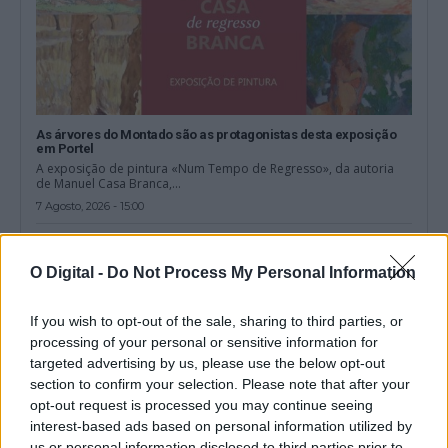
As árvores do Montado são as protagonistas desta exposição
em Portel
A exposição de pintura «Num Tempo de Regresso», da autoria
de Manuel Casa Branca,...
7 Agosto, 2026 - 15:00
O Digital -
Do Not Process My Personal Information
If you wish to opt-out of the sale, sharing to third parties, or
processing of your personal or sensitive information for
targeted advertising by us, please use the below opt-out
section to confirm your selection. Please note that after your
opt-out request is processed you may continue seeing
interest-based ads based on personal information utilized by
us or personal information disclosed to third parties prior to