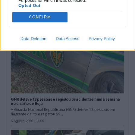
Purposes for which it was collected.
de maio e 31...
Opted Out
4 Agosto, 2026 - 09:57
CONFIRM
Data Deletion
Data Access
Privacy Policy
GNR deteve 13 pessoas e registou 59 acidentes numa semana
no distrito de Beja
A Guarda Nacional Republicana (GNR) deteve 13 pessoas em
flagrante delito e registou 59...
3 Agosto, 2026 - 14:06