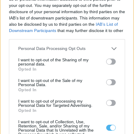
your opt-out. You may separately opt-out of the further
disclosure of your personal information by third parties on the
Arronches: Incêndio agrícola mobiliza mais de meia centena
IAB’s list of downstream participants. This information may
de operacionais
Um incêndio deflagrou esta quinta-feira, dia 6 de agosto, no
also be disclosed by us to third parties on the
IAB’s List of
Monte do Vidigão de...
Downstream Participants
that may further disclose it to other
6 Agosto, 2026 - 13:00
third parties.
Personal Data Processing Opt Outs
I want to opt-out of the Sharing of my
personal data.
Opted In
I want to opt-out of the Sale of my
Personal Data.
Opted In
I want to opt-out of processing my
Personal Data for Targeted Advertising.
Opted In
I want to opt-out of Collection, Use,
Três pessoas morreram em zonas balneares do Alentejo desde
Retention, Sale, and/or Sharing of my
maio
Personal Data that Is Unrelated with the
Três pessoas morreram em zonas balneares do Alentejo entre 1