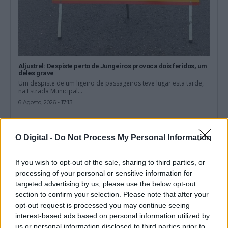
Aljustrel: Despiste perto de Jungeiros provoca dois feridos, um
deles grave
Um despiste de um ligeiro de passageiros teve lugar esta tarde,
na Estrada Municipal...
6 Agosto, 2026 - 17:13
O Digital -
Do Not Process My Personal Information
If you wish to opt-out of the sale, sharing to third parties, or
processing of your personal or sensitive information for
targeted advertising by us, please use the below opt-out
section to confirm your selection. Please note that after your
opt-out request is processed you may continue seeing
interest-based ads based on personal information utilized by
us or personal information disclosed to third parties prior to