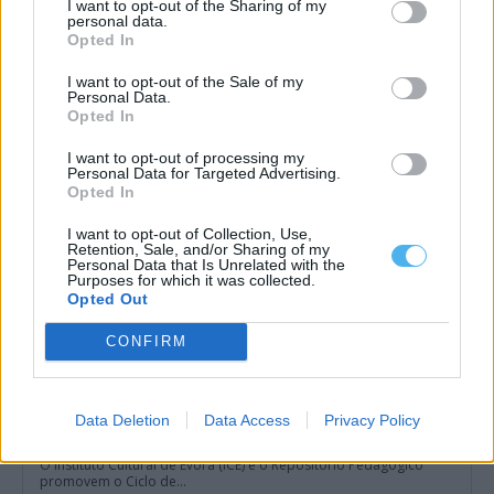
I want to opt-out of the Sharing of my
personal data.
Liga 3 arranca este fim de semana com Lusitano de Évora em
Opted In
cena: Conheça o calendário
A Liga 3 Placard arranca este fim de semana, com a primeira
jornada marcada...
I want to opt-out of the Sale of my
Personal Data.
6 Agosto, 2026 - 14:51
Opted In
I want to opt-out of processing my
Personal Data for Targeted Advertising.
Opted In
I want to opt-out of Collection, Use,
Retention, Sale, and/or Sharing of my
Personal Data that Is Unrelated with the
Purposes for which it was collected.
Opted Out
CONFIRM
Data Deletion
Data Access
Privacy Policy
Instituto Cultural de Évora promove fichas pedagógicas
gratuitas sobre património e natureza
O Instituto Cultural de Évora (ICÉ) e o Repositório Pedagógico
promovem o Ciclo de...