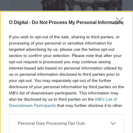
O Digital -
Do Not Process My Personal Information
Évora acolhe edição de 2026 do Summit GO4TRAVEL
If you wish to opt-out of the sale, sharing to third parties, or
Évora vai receber o Summit GO4TRAVEL 2026 entre os dias 13 e
processing of your personal or sensitive information for
15 de...
targeted advertising by us, please use the below opt-out
6 Agosto, 2026 - 15:28
section to confirm your selection. Please note that after your
opt-out request is processed you may continue seeing
interest-based ads based on personal information utilized by
us or personal information disclosed to third parties prior to
your opt-out. You may separately opt-out of the further
disclosure of your personal information by third parties on the
IAB’s list of downstream participants. This information may
also be disclosed by us to third parties on the
IAB’s List of
Downstream Participants
that may further disclose it to other
third parties.
Personal Data Processing Opt Outs