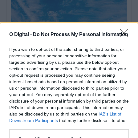
O Digital -
Do Not Process My Personal Information
If you wish to opt-out of the sale, sharing to third parties, or
processing of your personal or sensitive information for
targeted advertising by us, please use the below opt-out
section to confirm your selection. Please note that after your
opt-out request is processed you may continue seeing
Mau tempo: Praia fluvial do Alamal com cerca de 325 mil euros
interest-based ads based on personal information utilized by
do Programa Crescer com o Turismo
us or personal information disclosed to third parties prior to
A Câmara de Gavião vai receber cerca de 325 mil euros do
your opt-out. You may separately opt-out of the further
Programa Crescer...
disclosure of your personal information by third parties on the
3 Agosto, 2026 - 18:30
IAB’s list of downstream participants. This information may
also be disclosed by us to third parties on the
IAB’s List of
Downstream Participants
that may further disclose it to other
third parties.