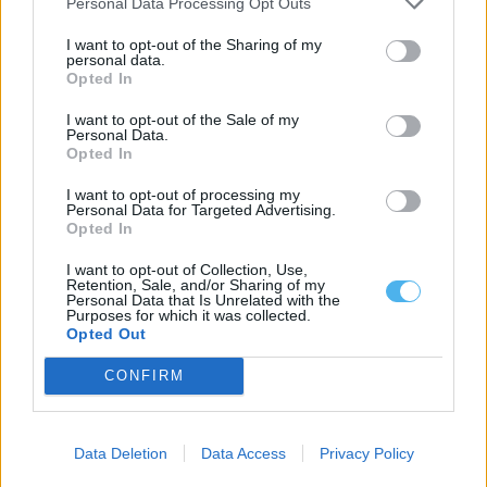
Personal Data Processing Opt Outs
I want to opt-out of the Sharing of my
personal data.
Opted In
I want to opt-out of the Sale of my
Personal Data.
Opted In
To Mora Land recebe GRUV e Aragão este sábado no Parque
I want to opt-out of processing my
Ecológico do Gameiro
Personal Data for Targeted Advertising.
Opted In
O To Mora Land prossegue este sábado, 1 de agosto, no Parque
Ecológico do...
I want to opt-out of Collection, Use,
1 Agosto, 2026 - 12:00
Retention, Sale, and/or Sharing of my
Personal Data that Is Unrelated with the
Purposes for which it was collected.
Opted Out
CONFIRM
Data Deletion
Data Access
Privacy Policy