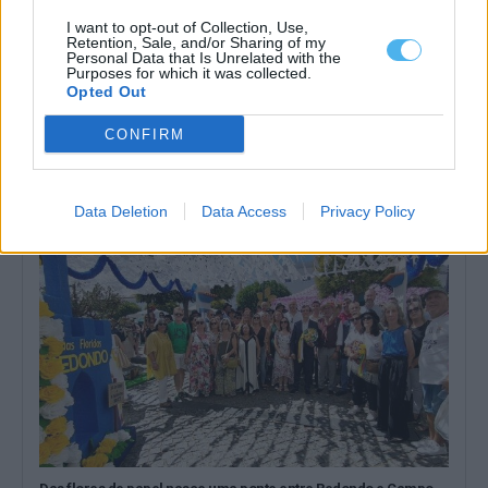
I want to opt-out of Collection, Use,
Retention, Sale, and/or Sharing of my
Personal Data that Is Unrelated with the
Purposes for which it was collected.
João Manuel Nabeiro celebra parceria entre Campo Maior e
Opted Out
Redondo: «Antes de uma flor há mãos e tempo»
João Manuel Nabeiro, presidente da Direção da Associação das
CONFIRM
Festas do Povo de Campo...
9 Agosto, 2026 - 15:58
Data Deletion
Data Access
Privacy Policy