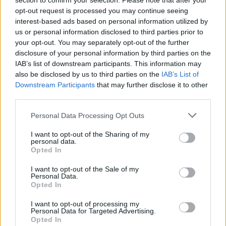
section to confirm your selection. Please note that after your
opt-out request is processed you may continue seeing
interest-based ads based on personal information utilized by
us or personal information disclosed to third parties prior to
your opt-out. You may separately opt-out of the further
disclosure of your personal information by third parties on the
IAB’s list of downstream participants. This information may
also be disclosed by us to third parties on the
IAB’s List of
Autarca de Redondo vê ligação com Campo Maior como
caminho para promover o Alentejo: «Temos todas as
Downstream Participants
that may further disclose it to other
condições»
third parties.
David Galego, presidente da Câmara Municipal de Redondo,
considera que a ligação com Campo...
Personal Data Processing Opt Outs
9 Agosto, 2026 - 16:15
I want to opt-out of the Sharing of my
personal data.
Opted In
I want to opt-out of the Sale of my
Personal Data.
Opted In
I want to opt-out of processing my
Personal Data for Targeted Advertising.
Opted In