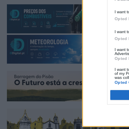
I want t
Opted 
I want t
Opted 
I want 
Advertis
Opted 
I want t
of my P
was col
Opted 