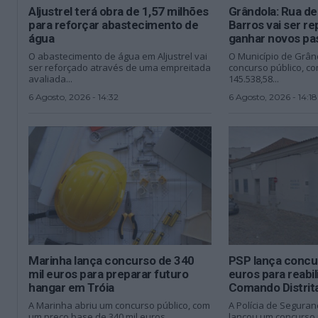
Aljustrel terá obra de 1,57 milhões
Grândola: Rua de
para reforçar abastecimento de
Barros vai ser r
água
ganhar novos pa
O abastecimento de água em Aljustrel vai
O Município de Grân
ser reforçado através de uma empreitada
concurso público, c
avaliada...
145.538,58...
6 Agosto, 2026 - 14:32
6 Agosto, 2026 - 14:18
Marinha lança concurso de 340
PSP lança concu
mil euros para preparar futuro
euros para reabil
hangar em Tróia
Comando Distrita
A Marinha abriu um concurso público, com
A Polícia de Seguran
um preço base de 340 mil euros,...
lançou um concurso 