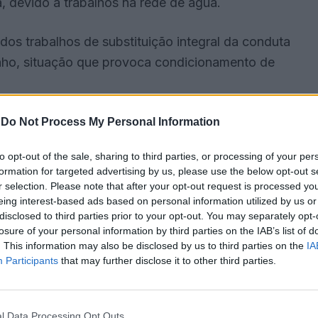
, devido a trabalhos na rede de água.
dos trabalhos de substituição integral da conduta
nho, situação que provoca condicionamento de
-
Do Not Process My Personal Information
to opt-out of the sale, sharing to third parties, or processing of your per
formation for targeted advertising by us, please use the below opt-out s
r selection. Please note that after your opt-out request is processed y
eing interest-based ads based on personal information utilized by us or
disclosed to third parties prior to your opt-out. You may separately opt-
losure of your personal information by third parties on the IAB’s list of
. This information may also be disclosed by us to third parties on the
IA
Participants
that may further disclose it to other third parties.
l Data Processing Opt Outs