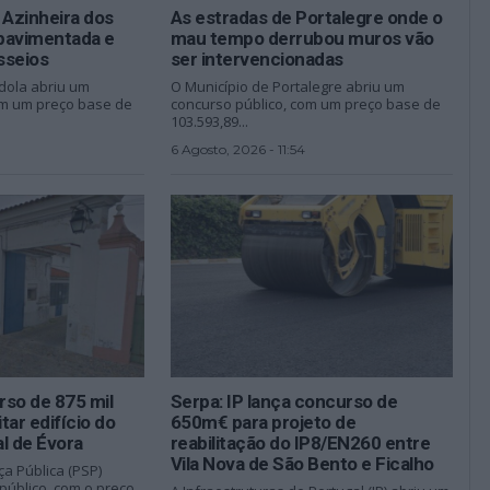
 Azinheira dos
As estradas de Portalegre onde o
epavimentada e
mau tempo derrubou muros vão
sseios
ser intervencionadas
dola abriu um
O Município de Portalegre abriu um
om um preço base de
concurso público, com um preço base de
103.593,89...
6 Agosto, 2026 - 11:54
rso de 875 mil
Serpa: IP lança concurso de
itar edifício do
650m€ para projeto de
l de Évora
reabilitação do IP8/EN260 entre
Vila Nova de São Bento e Ficalho
ça Pública (PSP)
público, com o preço