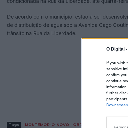
condicionada na Rua da Liberdade, até quarta-feira
De acordo com o município, estão a ser desenvolvi
de distribuição de água sob a Avenida Gago Couti
trânsito na Rua da Liberdade.
O Digital 
If you wish 
sensitive in
confirm you
continue se
information 
further disc
participants
Downstream 
Tags
MONTEMOR-O-NOVO
OBRAS
Persona