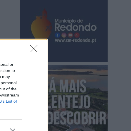
sonal or
ection to
ou may
 personal
out of the
 downstream
B’s List of