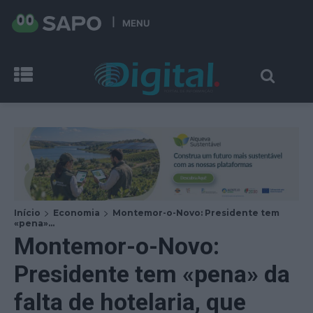
MENU
Início
Economia
Montemor-o-Novo: Presidente tem
«pena»...
Montemor-o-Novo:
Presidente tem «pena» da
falta de hotelaria, que