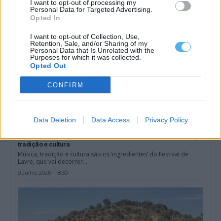
I want to opt-out of processing my
Personal Data for Targeted Advertising.
Opted In
I want to opt-out of Collection, Use,
Retention, Sale, and/or Sharing of my
Personal Data that Is Unrelated with the
Purposes for which it was collected.
Opted Out
CONFIRM
Data Deletion
Data Access
Privacy Policy
Montemor-o-Novo: Festival de Lavre com três dias de música,
tradição e cultura
Música, tradição e cultura são os ‘ingredientes’ do Festival de
Lavre, que vai decorrer...
9 Julho, 2026 - 18:30