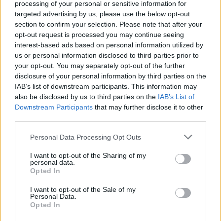
processing of your personal or sensitive information for
morto e dois feridos, um deles grave
targeted advertising by us, please use the below opt-out
Uma colisão entre um pesado de mercadorias, uma carrinha e
um trator teve lugar...
section to confirm your selection. Please note that after your
17 Julho, 2026 - 14:28
opt-out request is processed you may continue seeing
interest-based ads based on personal information utilized by
us or personal information disclosed to third parties prior to
your opt-out. You may separately opt-out of the further
disclosure of your personal information by third parties on the
IAB’s list of downstream participants. This information may
also be disclosed by us to third parties on the
IAB’s List of
Downstream Participants
that may further disclose it to other
third parties.
Personal Data Processing Opt Outs
I want to opt-out of the Sharing of my
personal data.
Opted In
JF de Santiago do Escoural denuncia falhas no correio: “Uma
carta do hospital não pode chegar depois da consulta”
I want to opt-out of the Sale of my
A Junta de Freguesia de Santiago do Escoural, no concelho de
Personal Data.
Montemor-o-Novo, denuncia atrasos...
Opted In
16 Julho, 2026 - 15:57