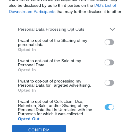
also be disclosed by us to third parties on the
IAB’s List of
Downstream Participants
that may further disclose it to other
third parties.
Personal Data Processing Opt Outs
I want to opt-out of the Sharing of my
personal data.
Opted In
I want to opt-out of the Sale of my
Personal Data.
Opted In
I want to opt-out of processing my
Fiscalização da GNR termina com encerramento de
Personal Data for Targeted Advertising.
restaurante em Abela (Santiago do cacém)
Opted In
Um estabelecimento de restauração e bebidas situado na
localidade de Abela, no concelho de...
I want to opt-out of Collection, Use,
Retention, Sale, and/or Sharing of my
6 Agosto, 2026 - 16:42
Personal Data that Is Unrelated with the
Purposes for which it was collected.
Opted Out
CONFIRM