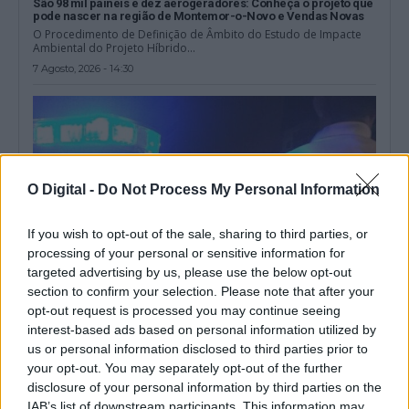
São 98 mil painéis e dez aerogeradores: Conheça o projeto que
pode nascer na região de Montemor-o-Novo e Vendas Novas
O Procedimento de Definição de Âmbito do Estudo de Impacte
Ambiental do Projeto Híbrido...
7 Agosto, 2026 - 14:30
O Digital -
Do Not Process My Personal Information
If you wish to opt-out of the sale, sharing to third parties, or
processing of your personal or sensitive information for
targeted advertising by us, please use the below opt-out
section to confirm your selection. Please note that after your
opt-out request is processed you may continue seeing
interest-based ads based on personal information utilized by
Militar da GNR ferido e ameaçado de morte durante desacatos
us or personal information disclosed to third parties prior to
em Estremoz
Um militar da Guarda Nacional Republicana sofreu ferimentos
your opt-out. You may separately opt-out of the further
ligeiros durante os desacatos registados ao...
disclosure of your personal information by third parties on the
7 Agosto, 2026 - 08:37
IAB’s list of downstream participants. This information may