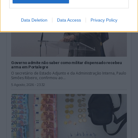
Data Deletion
Data Access
Privacy Policy
Governo admite não saber como militar dispensado recebeu
arma em Portalegre
O secretário de Estado Adjunto e da Administração Interna, Paulo
Simões Ribeiro, confirmou ao...
5 Agosto, 2026 - 23:32