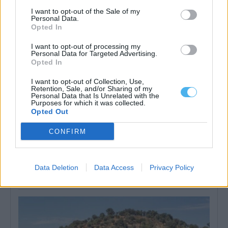
I want to opt-out of the Sale of my
Personal Data.
Opted In
I want to opt-out of processing my
Personal Data for Targeted Advertising.
Opted In
I want to opt-out of Collection, Use,
Retention, Sale, and/or Sharing of my
Personal Data that Is Unrelated with the
Purposes for which it was collected.
Opted Out
CONFIRM
Montemor-o-Novo: Festival de Lavre com três dias de música,
tradição e cultura
Música, tradição e cultura são os ‘ingredientes’ do Festival de
Data Deletion
Data Access
Privacy Policy
Lavre, que vai decorrer...
9 Julho, 2026 - 18:30