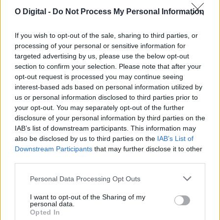
Colisão entre camião, carrinha e trator na A6 provoca um
morto e dois feridos, um deles grave
O Digital -
Do Not Process My Personal Information
Uma colisão entre um pesado de mercadorias, uma carrinha e
um trator teve lugar...
If you wish to opt-out of the sale, sharing to third parties, or
17 Julho, 2026 - 14:28
processing of your personal or sensitive information for
targeted advertising by us, please use the below opt-out
section to confirm your selection. Please note that after your
opt-out request is processed you may continue seeing
interest-based ads based on personal information utilized by
us or personal information disclosed to third parties prior to
your opt-out. You may separately opt-out of the further
disclosure of your personal information by third parties on the
IAB’s list of downstream participants. This information may
also be disclosed by us to third parties on the
IAB’s List of
Downstream Participants
that may further disclose it to other
third parties.
Personal Data Processing Opt Outs
JF de Santiago do Escoural denuncia falhas no correio: “Uma
carta do hospital não pode chegar depois da consulta”
A Junta de Freguesia de Santiago do Escoural, no concelho de
I want to opt-out of the Sharing of my
personal data.
Montemor-o-Novo, denuncia atrasos...
Opted In
16 Julho, 2026 - 15:57