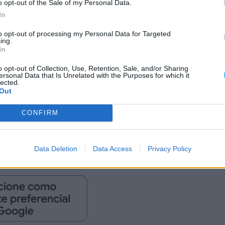
o opt-out of the Sale of my Personal Data.
In
am a explorar a ligação entre a música tradicional e
to opt-out of processing my Personal Data for Targeted
ing.
nte indie que tem marcado os seus trabalhos mais
In
o opt-out of Collection, Use, Retention, Sale, and/or Sharing
ersonal Data that Is Unrelated with the Purposes for which it
lected.
ua identidade artística no panorama musical
Out
ntejana com uma linguagem musical atual.
CONFIRM
o nas principais plataformas digitais.
Data Deletion
Data Access
Privacy Policy