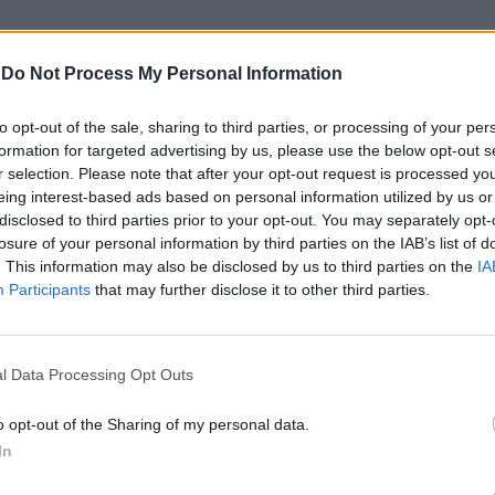
-
Do Not Process My Personal Information
to opt-out of the sale, sharing to third parties, or processing of your per
formation for targeted advertising by us, please use the below opt-out s
r selection. Please note that after your opt-out request is processed y
eing interest-based ads based on personal information utilized by us or
disclosed to third parties prior to your opt-out. You may separately opt-
losure of your personal information by third parties on the IAB’s list of
a luta quotidiana entre aquilo que cada pessoa
. This information may also be disclosed by us to third parties on the
IA
or, abordando também a tendência para atribuir
Participants
that may further disclose it to other third parties.
a vida.
 marcada pela pop, mantendo elementos associados
l Data Processing Opt Outs
 do grupo. As letras centram-se em questões sociais
o opt-out of the Sharing of my personal data.
ncia.
In