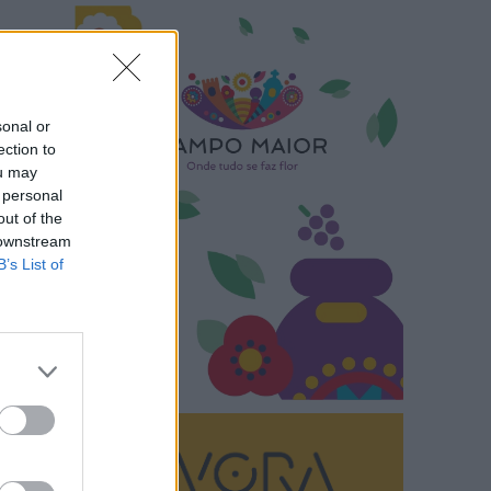
sonal or
ection to
ou may
 personal
out of the
 downstream
B’s List of