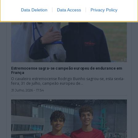
Data Deletion
Data Access
Privacy Policy
Estremocense sagra-se campeão europeu de endurance em
França
O cavaleiro estremocense Rodrigo Buinho sagrou-se, esta sexta-
feira, 31 de julho, campeão europeu de...
31 Julho, 2026 - 17:54