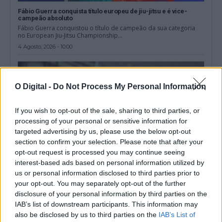
Fábio Guerra conquista título europeu de jiu-jitsu e é vice-
campeão absoluto
Fábio Guerra conquistou o título de campeão da sua categoria
no European Jiu-Jitsu Championship...
4 Agosto, 2026 - 10:00
O Digital -
Do Not Process My Personal Information
If you wish to opt-out of the sale, sharing to third parties, or
processing of your personal or sensitive information for
targeted advertising by us, please use the below opt-out
section to confirm your selection. Please note that after your
opt-out request is processed you may continue seeing
interest-based ads based on personal information utilized by
us or personal information disclosed to third parties prior to
your opt-out. You may separately opt-out of the further
Souselense João Pedro Candeias liderou Portugal no primeiro
disclosure of your personal information by third parties on the
título europeu de endurance por equipas
IAB’s list of downstream participants. This information may
O souselense João Pedro Candeias chefiou a Seleção Nacional de
also be disclosed by us to third parties on the
IAB’s List of
Endurance que conquistou o...