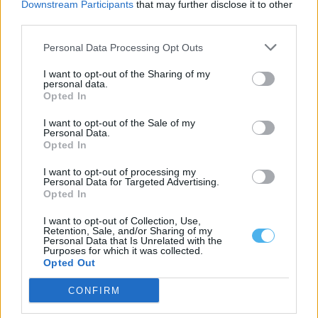
Downstream Participants
that may further disclose it to other
3 Agosto, 2026 - 10:54
third parties.
Personal Data Processing Opt Outs
I want to opt-out of the Sharing of my
personal data.
Opted In
I want to opt-out of the Sale of my
Personal Data.
Opted In
I want to opt-out of processing my
Personal Data for Targeted Advertising.
Opted In
Cinco clubes do Alentejo disputam final regional da Medida
I want to opt-out of Collection, Use,
Mérito 2026
Retention, Sale, and/or Sharing of my
A Direção Regional do Alentejo do Instituto Português do
Personal Data that Is Unrelated with the
Purposes for which it was collected.
Desporto e Juventude (IPDJ) selecionou...
Opted Out
31 Julho, 2026 - 20:00
CONFIRM