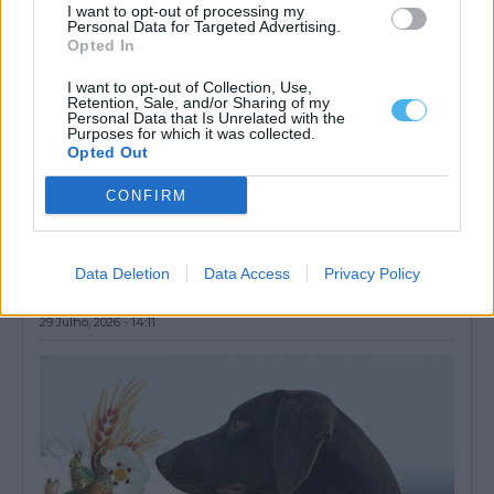
I want to opt-out of processing my
Personal Data for Targeted Advertising.
Opted In
I want to opt-out of Collection, Use,
Retention, Sale, and/or Sharing of my
Personal Data that Is Unrelated with the
Purposes for which it was collected.
Opted Out
CONFIRM
Azenhas do Guadiana em Mértola interditada a banhos a partir
de sexta-feira
Data Deletion
Data Access
Privacy Policy
A zona das Azenhas do Guadiana, em Mértola, no distrito de
Beja, vai ser...
29 Julho, 2026 - 14:11