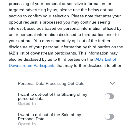
4 Agosto, 2026 - 09:57
processing of your personal or sensitive information for
targeted advertising by us, please use the below opt-out
section to confirm your selection. Please note that after your
opt-out request is processed you may continue seeing
interest-based ads based on personal information utilized by
us or personal information disclosed to third parties prior to
your opt-out. You may separately opt-out of the further
disclosure of your personal information by third parties on the
IAB’s list of downstream participants. This information may
also be disclosed by us to third parties on the
IAB’s List of
Downstream Participants
that may further disclose it to other
third parties.
Personal Data Processing Opt Outs
Calendário venatório 2026-2027: Primeiras jornadas de caça
realizam-se em agosto
I want to opt-out of the Sharing of my
personal data.
A época venatória 2026-2027 entra numa nova fase durante o
Opted In
mês de agosto, com...
2 Agosto, 2026 - 12:00
I want to opt-out of the Sale of my
Personal Data.
Opted In