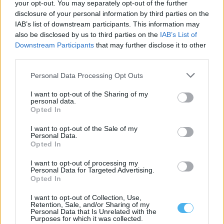
your opt-out. You may separately opt-out of the further
Serpa: IP lança concurso de 650m€ para projeto de reabilitação
disclosure of your personal information by third parties on the
do IP8/EN260 entre Vila Nova de São Bento e Ficalho
IAB’s list of downstream participants. This information may
A Infraestruturas de Portugal (IP) abriu um concurso público para
also be disclosed by us to third parties on the
IAB’s List of
contratar o projeto de...
Downstream Participants
that may further disclose it to other
5 Agosto, 2026 - 18:32
third parties.
Personal Data Processing Opt Outs
I want to opt-out of the Sharing of my
personal data.
Opted In
I want to opt-out of the Sale of my
Personal Data.
Opted In
I want to opt-out of processing my
Personal Data for Targeted Advertising.
Opted In
Mértola: Repavimentação terminada em troço da Estrada
I want to opt-out of Collection, Use,
Municipal 510 (EM510)
Retention, Sale, and/or Sharing of my
A Câmara de Mértola, no distrito de Beja, terminou a empreitada
Personal Data that Is Unrelated with the
Purposes for which it was collected.
de repavimentação no...