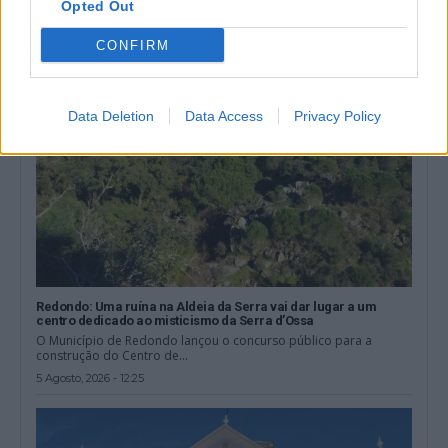
Opted Out
5 Agosto, 2026 - 16:00
CONFIRM
Data Deletion
Data Access
Privacy Policy
Redondo: Uma ruína na Aldeia da Serra vai dar lugar a um
centro dedicado ao misticismo da Serra d’Ossa
O Município de Redondo lançou o concurso público para a
construção do Centro de...
5 Agosto, 2026 - 12:25