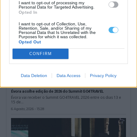
8 Agosto, 2026 - 00:31
I want to opt-out of processing my
Personal Data for Targeted Advertising.
Opted In
I want to opt-out of Collection, Use,
Retention, Sale, and/or Sharing of my
Personal Data that Is Unrelated with the
Purposes for which it was collected.
Opted Out
CONFIRM
Data Deletion
Data Access
Privacy Policy
Évora acolhe edição de 2026 do Summit GO4TRAVEL
Évora vai receber o Summit GO4TRAVEL 2026 entre os dias 13 e
15 de...
6 Agosto, 2026 - 15:28