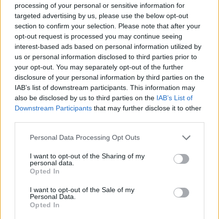
processing of your personal or sensitive information for
Deixou resíduos junto aos contentores em Évora e acabou
identificado
targeted advertising by us, please use the below opt-out
A Câmara Municipal de Évora identificou um cidadão que se
section to confirm your selection. Please note that after your
encontrava a depositar resíduos...
opt-out request is processed you may continue seeing
8 Agosto, 2026 - 09:00
interest-based ads based on personal information utilized by
us or personal information disclosed to third parties prior to
your opt-out. You may separately opt-out of the further
disclosure of your personal information by third parties on the
IAB’s list of downstream participants. This information may
also be disclosed by us to third parties on the
IAB’s List of
Downstream Participants
that may further disclose it to other
third parties.
Personal Data Processing Opt Outs
I want to opt-out of the Sharing of my
personal data.
Opted In
ASAE encerra dois restaurantes e zona de refeições de centro
I want to opt-out of the Sale of my
comercial em Évora
Personal Data.
A Autoridade de Segurança Alimentar e Económica (ASAE)
Opted In
determinou a suspensão da atividade de...