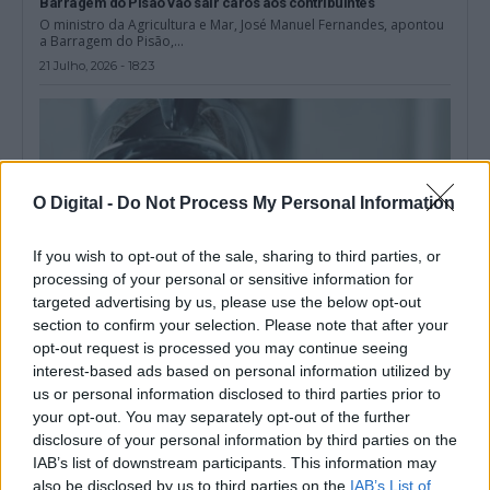
Barragem do Pisão vão sair caros aos contribuintes
O ministro da Agricultura e Mar, José Manuel Fernandes, apontou
a Barragem do Pisão,...
21 Julho, 2026 - 18:23
O Digital -
Do Not Process My Personal Information
If you wish to opt-out of the sale, sharing to third parties, or
processing of your personal or sensitive information for
targeted advertising by us, please use the below opt-out
section to confirm your selection. Please note that after your
opt-out request is processed you may continue seeing
interest-based ads based on personal information utilized by
Águas do Alto Alentejo alerta para possível alteração da cor da
us or personal information disclosed to third parties prior to
água em quatro concelhos
your opt-out. You may separately opt-out of the further
A empresa intermunicipal Águas do Alto Alentejo (AAA) alertou
disclosure of your personal information by third parties on the
hoje que poderá “verificar-se temporariamente”...
IAB’s list of downstream participants. This information may
17 Julho, 2026 - 16:55
also be disclosed by us to third parties on the
IAB’s List of