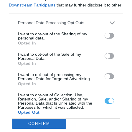
Downstream Participants
that may further disclose it to other
third parties.
Personal Data Processing Opt Outs
I want to opt-out of the Sharing of my
personal data.
Opted In
I want to opt-out of the Sale of my
Personal Data.
Opted In
I want to opt-out of processing my
Personal Data for Targeted Advertising.
Há um festival no Crato onde pode provar gins artesanais e
Opted In
petiscos alentejanos
Vale do Peso, no concelho do Crato, vai voltar a receber
produtores, apreciadores e...
I want to opt-out of Collection, Use,
Retention, Sale, and/or Sharing of my
15 Julho, 2026 - 15:06
Personal Data that Is Unrelated with the
Purposes for which it was collected.
Opted Out
CONFIRM