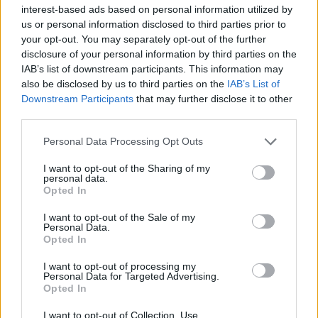
interest-based ads based on personal information utilized by
us or personal information disclosed to third parties prior to
your opt-out. You may separately opt-out of the further
disclosure of your personal information by third parties on the
IAB’s list of downstream participants. This information may
also be disclosed by us to third parties on the
IAB’s List of
Downstream Participants
that may further disclose it to other
third parties.
Personal Data Processing Opt Outs
I want to opt-out of the Sharing of my
personal data.
Opted In
José Santos exalta dimensão nacional das Festas do Povo de
Campo Maior: «É um evento de Portugal»
I want to opt-out of the Sale of my
Personal Data.
O presidente da Entidade Regional de Turismo do Alentejo, José
Santos, afirmou este sábado...
Opted In
8 Agosto, 2026 - 17:40
I want to opt-out of processing my
Personal Data for Targeted Advertising.
Opted In
I want to opt-out of Collection, Use,