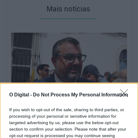
Mais notícias
O Digital -
Do Not Process My Personal Information
If you wish to opt-out of the sale, sharing to third parties, or
Presidente da CIM do Alto Alentejo salienta que a hotelaria do
processing of your personal or sensitive information for
distrito está «toda esgotada» devido às Festas do Povo
targeted advertising by us, please use the below opt-out
O presidente da Comunidade Intermunicipal do Alto Alentejo
(CIMAA), Joaquim Diogo, afirmou este sábado...
section to confirm your selection. Please note that after your
opt-out request is processed you may continue seeing
8 Agosto, 2026 - 17:55