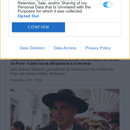
Retention, Sale, and/or Sharing of my
Personal Data that Is Unrelated with the
Purposes for which it was collected.
Opted Out
CONFIRM
Data Deletion
Data Access
Privacy Policy
João Manuel Nabeiro exalta esforço da comunidade nas Festas
do Povo: «Cada rua se ultrapassou a si mesma»
João Manuel Nabeiro, presidente da Associação das Festas do
Povo de Campo Maior, destacou...
8 Agosto, 2026 - 17:26