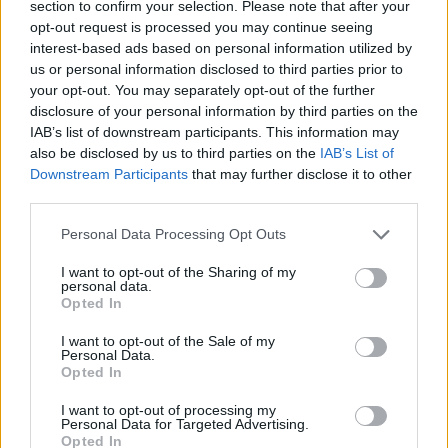
section to confirm your selection. Please note that after your
opt-out request is processed you may continue seeing
interest-based ads based on personal information utilized by
us or personal information disclosed to third parties prior to
your opt-out. You may separately opt-out of the further
disclosure of your personal information by third parties on the
IAB’s list of downstream participants. This information may
also be disclosed by us to third parties on the
IAB’s List of
Downstream Participants
that may further disclose it to other
Mau tempo: Caudal do rio Sado continua a subir e situação
third parties.
agrava-se em Alcácer do Sal
A situação em Alcácer do Sal, distrito de Setúbal, continuar a
Personal Data Processing Opt Outs
agravar-se, com o...
5 Fevereiro, 2026 - 00:19
I want to opt-out of the Sharing of my
personal data.
Opted In
I want to opt-out of the Sale of my
Personal Data.
Opted In
I want to opt-out of processing my
Personal Data for Targeted Advertising.
Opted In