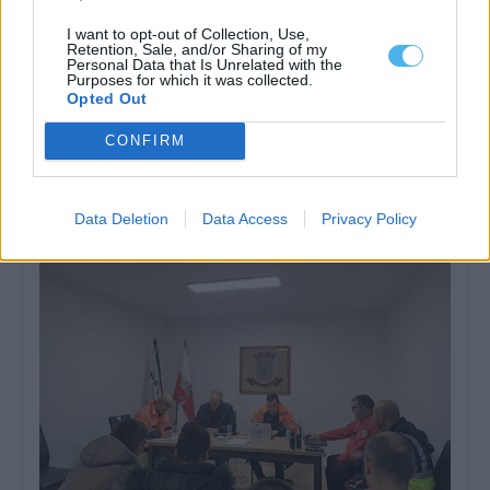
I want to opt-out of Collection, Use,
Retention, Sale, and/or Sharing of my
Personal Data that Is Unrelated with the
Purposes for which it was collected.
Opted Out
Chuva provoca cortes de trânsito e condicionamentos em
várias estradas do concelho de Sousel
CONFIRM
O Município de Sousel mantém vários avisos à população devido
às condições meteorológicas adversas,...
5 Fevereiro, 2026 - 00:08
Data Deletion
Data Access
Privacy Policy