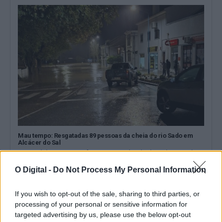
Mau tempo: Resgatadas 89 pessoas da cheia do rio Sado em
Alcácer do Sal
Um total de 89 pessoas foram resgatadas da cheia do rio Sado,
em Alcácer...
O Digital -
Do Not Process My Personal Information
5 Fevereiro, 2026 - 09:32
If you wish to opt-out of the sale, sharing to third parties, or
processing of your personal or sensitive information for
targeted advertising by us, please use the below opt-out