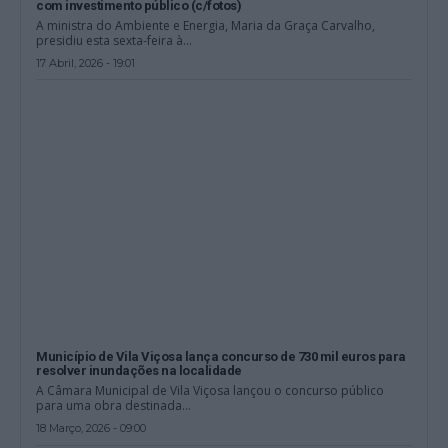
com investimento público (c/fotos)
A ministra do Ambiente e Energia, Maria da Graça Carvalho,
presidiu esta sexta-feira à...
17 Abril, 2026 - 19:01
Município de Vila Viçosa lança concurso de 730 mil euros para
resolver inundações na localidade
A Câmara Municipal de Vila Viçosa lançou o concurso público
para uma obra destinada...
18 Março, 2026 - 09:00