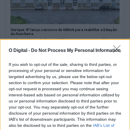
Ourique: IP lança concurso de 600m€ para reabilitar a Estação
da Funcheira
A Infraestruturas de Portugal (IP) lançou um concurso público
para a reabilitação da Estação...
O Digital -
Do Not Process My Personal Information
7 Agosto, 2026 - 19:30
If you wish to opt-out of the sale, sharing to third parties, or
processing of your personal or sensitive information for
targeted advertising by us, please use the below opt-out
section to confirm your selection. Please note that after your
opt-out request is processed you may continue seeing
interest-based ads based on personal information utilized by
us or personal information disclosed to third parties prior to
your opt-out. You may separately opt-out of the further
disclosure of your personal information by third parties on the
IAB’s list of downstream participants. This information may
also be disclosed by us to third parties on the
IAB’s List of