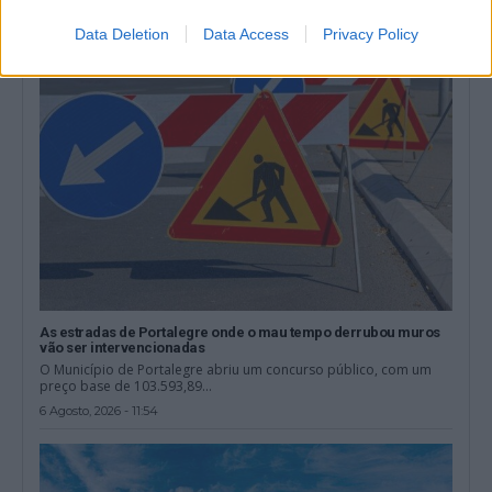
6 Agosto, 2026 - 17:00
Data Deletion
Data Access
Privacy Policy
As estradas de Portalegre onde o mau tempo derrubou muros
vão ser intervencionadas
O Município de Portalegre abriu um concurso público, com um
preço base de 103.593,89...
6 Agosto, 2026 - 11:54