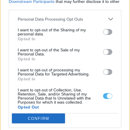
Downstream Participants
that may further disclose it to other
Odemira: Praia da Zambujeira recuperou cerca de um terço
third parties.
das perdas causadas pelas tempestades
A Praia da Zambujeira, no concelho de Odemira, recuperou 30%
Personal Data Processing Opt Outs
da largura e 34%...
7 Agosto, 2026 - 14:00
I want to opt-out of the Sharing of my
personal data.
Opted In
I want to opt-out of the Sale of my
Personal Data.
Opted In
I want to opt-out of processing my
Personal Data for Targeted Advertising.
Opted In
I want to opt-out of Collection, Use,
Retention, Sale, and/or Sharing of my
Personal Data that Is Unrelated with the
Purposes for which it was collected.
Opted Out
Freguesias afetadas pela tempestade Kristin podem
candidatar-se ao Fundo de Emergência Municipal
CONFIRM
As freguesias afetadas pela tempestade Kristin podem
candidatar-se ao Fundo de Emergência Municipal (FEM)...