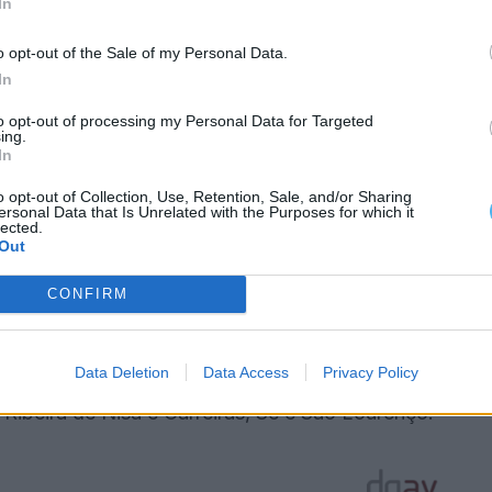
In
s as fases de desenvolvimento dos insetos vetores,
o opt-out of the Sale of my Personal Data.
ológicos ou mecânicos adequados às condições
In
to opt-out of processing my Personal Data for Targeted
controlo dos vetores, tanto em áreas agrícolas
ing.
In
o opt-out of Collection, Use, Retention, Sale, and/or Sharing
ersonal Data that Is Unrelated with the Purposes for which it
lected.
Out
dos concelhos de Marvão e Portalegre,
CONFIRM
 São Salvador da Aramenha;
Data Deletion
Data Access
Privacy Policy
 Ribeira de Nisa e Carreiras, Sé e São Lourenço.