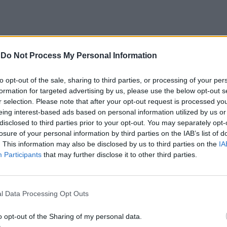
-
Do Not Process My Personal Information
to opt-out of the sale, sharing to third parties, or processing of your per
formation for targeted advertising by us, please use the below opt-out s
erminou um conjunto de medidas obrigatórias,
r selection. Please note that after your opt-out request is processed y
eing interest-based ads based on personal information utilized by us or
disclosed to third parties prior to your opt-out. You may separately opt-
losure of your personal information by third parties on the IAB’s list of
todas as da mesma espécie nas zonas afetadas,
. This information may also be disclosed by us to third parties on the
IA
ores;
Participants
that may further disclose it to other third parties.
na zona infetada, salvo sob condições de proteção
l Data Processing Opt Outs
antas suscetíveis, nomeadamente a proibição de
o opt-out of the Sharing of my personal data.
ão para fora da zona demarcada;