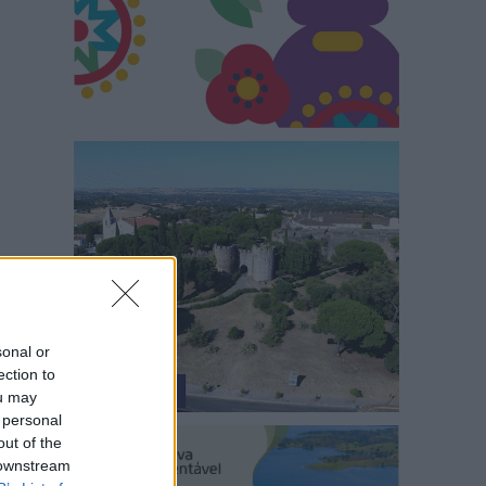
sonal or
ection to
ou may
 personal
out of the
 downstream