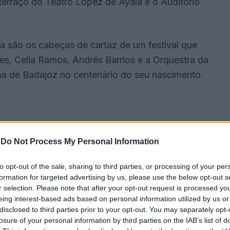
 terraço do Teatro Lopez de Ayala e o Auditório
za são os cabeças de cartaz de um festival que
s, Celia Ramos, Andrés Barrios e a Orquestra da
a de Badajoz no centenário do seu nascimento.
-
Do Not Process My Personal Information
to opt-out of the sale, sharing to third parties, or processing of your per
formation for targeted advertising by us, please use the below opt-out s
r selection. Please note that after your opt-out request is processed y
eing interest-based ads based on personal information utilized by us or
disclosed to third parties prior to your opt-out. You may separately opt-
losure of your personal information by third parties on the IAB’s list of