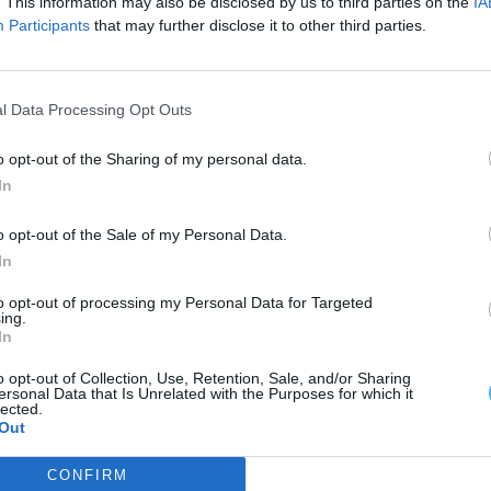
. This information may also be disclosed by us to third parties on the
IA
e Francisco Palomino, secretário-geral de Cultura
Participants
that may further disclose it to other third parties.
 em Portugal, Juan Fernández Trigo; a diretora do
ópez de Ayala, Miguel Ángel Jaraiz, e a diretora
l Data Processing Opt Outs
o opt-out of the Sharing of my personal data.
, dia em que o festival será apresentado em Badajoz.
In
o opt-out of the Sale of my Personal Data.
In
to opt-out of processing my Personal Data for Targeted
ing.
In
o opt-out of Collection, Use, Retention, Sale, and/or Sharing
ersonal Data that Is Unrelated with the Purposes for which it
lected.
Out
CONFIRM