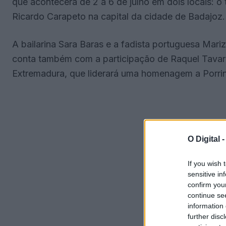
que acontecerá de 2 a 6 de julho em dois locais: o
Ricardo Carapeto na capital da cidade de Badajoz.
A bailarina Sara Baras e a fadista portuguesa Mari
conta também com a participação de Raquel Tavare
Extremadura, que liderará uma homenagem a Porrin
O Digital 
If you wish 
sensitive in
confirm you
continue se
information 
further disc