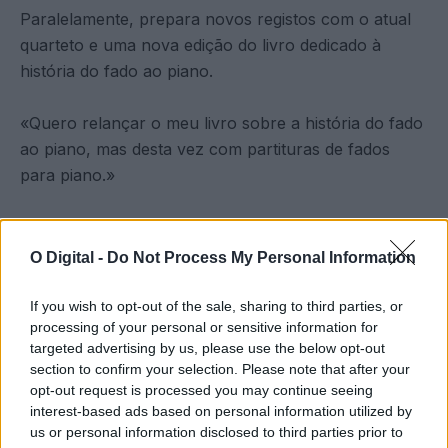
Paralelamente, prepara novos registos com o atual
quarteto e uma nova edição do livro dedicado à
história do fado ao piano.
«Quero relançar o meu livro sobre a história do fado
ao piano, mas desta vez com partituras de fados
para piano.»
Tags
CUBA
CULTURAL
FADO
MÚSICA
REGUENGOS DE MONSARAZ
TRADIÇÃO
VILA VIÇOSA
O Digital -
Do Not Process My Personal Information
If you wish to opt-out of the sale, sharing to third parties, or
processing of your personal or sensitive information for
targeted advertising by us, please use the below opt-out
section to confirm your selection. Please note that after your
opt-out request is processed you may continue seeing
interest-based ads based on personal information utilized by
us or personal information disclosed to third parties prior to