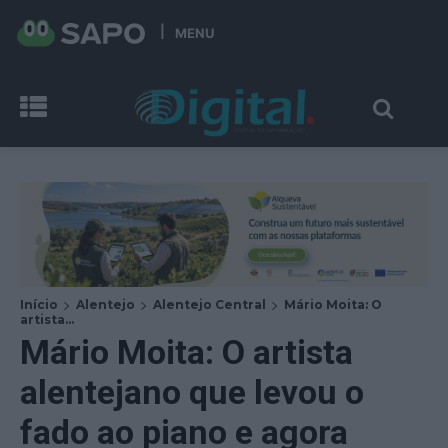
MENU
Início
Alentejo
Alentejo Central
Mário Moita: O
artista...
Mário Moita: O artista
alentejano que levou o
fado ao piano e agora