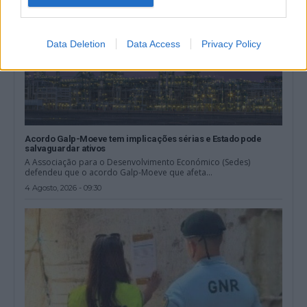
Data Deletion
Data Access
Privacy Policy
Acordo Galp-Moeve tem implicações sérias e Estado pode
salvaguardar ativos
A Associação para o Desenvolvimento Económico (Sedes)
defendeu que o acordo Galp-Moeve que afeta...
4 Agosto, 2026 - 09:30