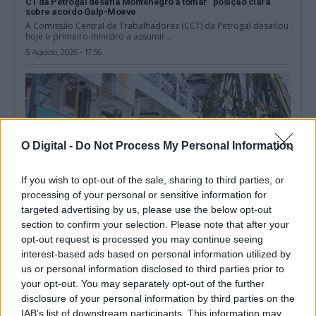
CT da Petrogal desafia Montenegro a tomar “posição clara”
sobre acordo Galp-Moeve
A Comissão Central de Trabalhadores (CCT) da Petrogal desafiou
hoje o primeiro-ministro a assumir...
5 Agosto, 2026 - 17:56
O Digital -
Do Not Process My Personal Information
If you wish to opt-out of the sale, sharing to third parties, or
processing of your personal or sensitive information for
targeted advertising by us, please use the below opt-out
section to confirm your selection. Please note that after your
opt-out request is processed you may continue seeing
interest-based ads based on personal information utilized by
PJ apreendeu cinco toneladas de cocaína em navio porta-
us or personal information disclosed to third parties prior to
contentores alvo de buscas em Sines
A Polícia Judiciária (PJ) apreendeu cinco toneladas de cocaína no
your opt-out. You may separately opt-out of the further
navio porta-contentores que, na...
disclosure of your personal information by third parties on the
5 Agosto, 2026 - 11:38
IAB’s list of downstream participants. This information may