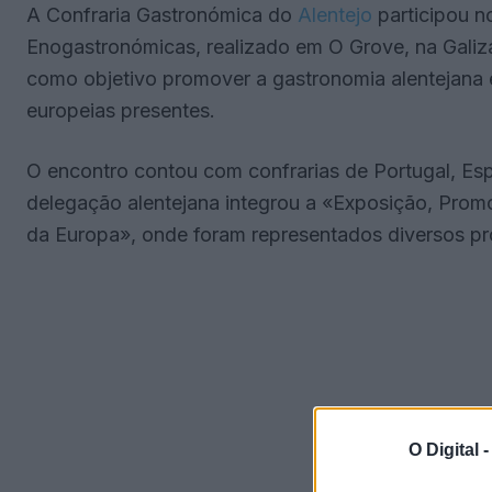
A Confraria Gastronómica do
Alentejo
participou n
Enogastronómicas, realizado em O Grove, na Galiz
como objetivo promover a gastronomia alentejana e
europeias presentes.
O encontro contou com confrarias de Portugal, Espa
delegação alentejana integrou a «Exposição, Pro
da Europa», onde foram representados diversos pr
O Digital 