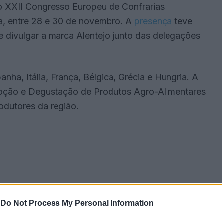
o XXII Congresso Europeu de Confrarias
a, entre 28 e 30 de novembro. A
presença
teve
 divulgar a marca Alentejo junto das delegações
nha, Itália, França, Bélgica, Grécia e Hungria. A
moção e Degustação de Produtos Agro-Alimentares
odutores da região.
-
Do Not Process My Personal Information