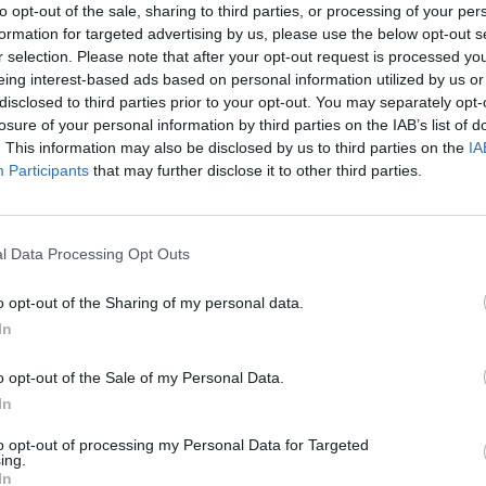
to opt-out of the sale, sharing to third parties, or processing of your per
formation for targeted advertising by us, please use the below opt-out s
r selection. Please note that after your opt-out request is processed y
eing interest-based ads based on personal information utilized by us or
porco alentejano, azeitonas, azeite, queijos,
disclosed to third parties prior to your opt-out. You may separately opt-
as e pastelarias. A Confraria Gastronómica do
losure of your personal information by third parties on the IAB’s list of
rçar a autenticidade e valorização dos produtos do
. This information may also be disclosed by us to third parties on the
IA
Participants
that may further disclose it to other third parties.
ia Nabeiro receberam, em representação da Adega
l Data Processing Opt Outs
ção foi atribuída no âmbito do evento e reconhece
região.
o opt-out of the Sharing of my personal data.
In
ional de Turismo do Alentejo e Ribatejo. A
o opt-out of the Sale of my Personal Data.
ra fortalecer relações institucionais e aumentar a
In
tendo também o objetivo de vir a receber o evento
to opt-out of processing my Personal Data for Targeted
ing.
In