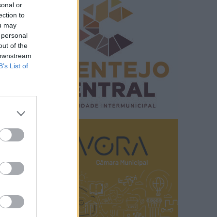
sonal or
ection to
ou may
 personal
out of the
 downstream
B’s List of