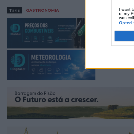
I want t
Tags
GASTRONOMIA
of my P
was col
Opted 